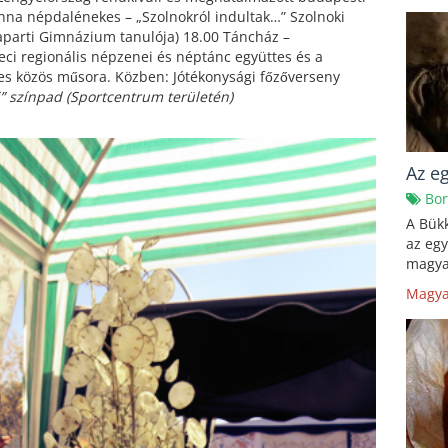
Anna népdalénekes – „Szolnokról indultak…” Szolnoki
zaparti Gimnázium tanulója) 18.00 Táncház –
eci regionális népzenei és néptánc együttes és a
tes közös műsora. Közben: Jótékonysági főzőverseny
” színpad (Sportcentrum területén)
Az eg
Bor
A Bükk
az egy
magyar
Magya