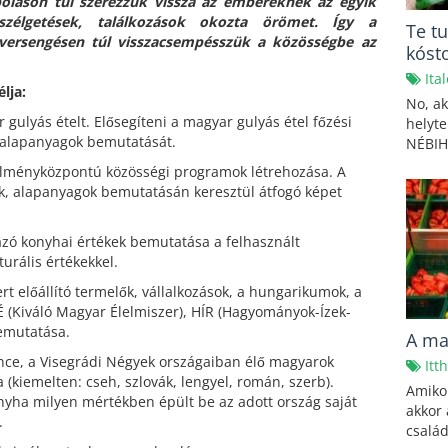
láson túl szerezzük vissza az embereknek az egyik
szélgetések, találkozások okozta örömet. Így a
Te t
 versengésen túl visszacsempésszük a közösségbe az
kósto
Ita
élja
:
No, ak
gulyás ételt. Elősegíteni a magyar gulyás étel főzési
helyte
alapanyagok bemutatását.
NÉBIH
élményközpontú közösségi programok létrehozása. A
ek, alapanyagok bemutatásán keresztül átfogó képet
azó konyhai értékek bemutatása a felhasznált
turális értékekkel.
t előállító termelők, vállalkozások, a hungarikumok, a
(Kiváló Magyar Élelmiszer), HÍR (Hagyományok-Ízek-
emutatása.
A ma
nce, a Visegrádi Négyek országaiban élő magyarok
Itt
a (kiemelten: cseh, szlovák, lengyel, román, szerb).
Amikor
yha milyen mértékben épült be az adott ország saját
akkor 
.
család