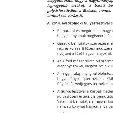
alapgondolata, hogy a hagyományápo
legnagyobb értéket, a baráti be
gulyásfesztiválon a főzésen, nemes
emberi szó varázsát.
A
2014.
évi
Szolnoki
Gulyásfesztivál
c
Bemutatni és megőrizni a magyar 
hagyományainak megismerését, 
Gasztro bemutatók szervezése, 
régi és korszerű főzési módszer
nyújtani a főző hagyományokról.
Az Alföld más területeiről szárm
alapanyagokkal, kiegészítve a kul
A magyar alapanyagból élelmiszer
hagyományos tájtermékek, a KMÉ 
Régiók) és védjegyes termékek b
A Gulyásfesztivál a Kárpát-mede
gulyásfőzési értékeit is bemutatj
Valamint bemutatja a magyar kon
nemzeti konyhai hagyományaiba