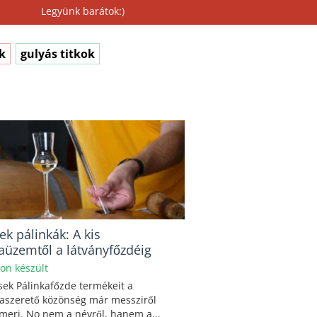
Legyünk barátok:)
k
gulyás titkok
ek pálinkák: A kis
aüzemtől a látványfőzdéig
hon készült
sek Pálinkafőzde termékeit a
kaszerető közönség már messziről
meri. No nem a névről, hanem a...