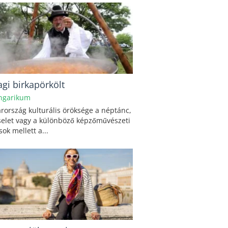
gi birkapörkölt
ngarikum
ország kulturális öröksége a néptánc,
selet vagy a különböző képzőművészeti
sok mellett a...