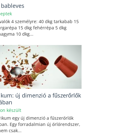
i bableves
eptek
alók 4 személyre: 40 dkg tarkabab 15
árgarépa 15 dkg fehérrépa 5 dkg
hagyma 10 dkg...
ikum: új dimenzió a fűszerőrlők
gában
hon készült
ikum egy új dimenzió a fűszerőrlők
ban. Egy forradalmian új őrlőrendszer,
em csak...