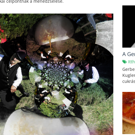
ikai célpontnak a menedzselése.
A Ge
Itt
Gerbe
Kugler
cukrás