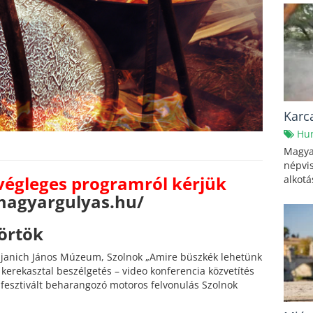
Karca
Hu
Magyar
népvi
végleges programról kérjük
alkotá
magyargulyas.hu/
örtök
mjanich János Múzeum, Szolnok „Amire büszkék lehetünk
kerekasztal beszélgetés – video konferencia közvetítés
fesztivált beharangozó motoros felvonulás Szolnok