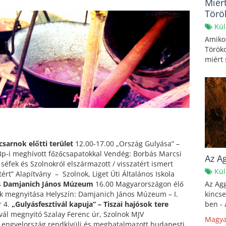
Miért
Törö
Kül
Amikor
Töröko
miért 
csarnok előtti terület
12.00-17.00 „Ország Gulyása” –
Bp-i meghívott főzőcsapatokkal Vendég: Borbás Marcsi
Az A
 séfek és Szolnokról elszármazott / visszatért ismert
Kül
ért” Alapítvány – Szolnok, Liget Úti Általános Iskola
s
Damjanich János Múzeum
16.00 Magyarországon élő
Az Agg
nak megnyitása Helyszín: Damjanich János Múzeum – I.
kincse
r 4.
„Gulyásfesztivál kapuja” – Tiszai hajósok tere
ben - 
vál megnyitó Szalay Ferenc úr, Szolnok MJV
Magya
Lengyelország rendkívüli és meghatalmazott budapesti