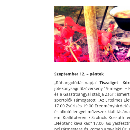
Szeptember 12. – péntek
„Ráhangolódás napja”
Tiszaliget – Kör
jótékonysági főzőverseny 19 megyei + 
és a Gasztroangyal stábja Zsűri: ismert
sportolók Támogatott: „Az Értelmes Élet
17.00 Zsűrizés 19.00 Eredményhirdeté
és alkotó lengyel művészek kiállításá
em. Kiállítóterem / Szolnok, Kossuth té
„Néptánc kavalkád” 17.00 Gulyásfeszti
polgármestere és Roman Kowalski úr, 