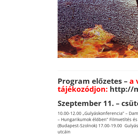
Program előzetes –
a 
tájékozódjon:
http://
Szeptember 11. – csüt
10.00-12.00 „Gulyáskonferencia” – Da
– Hungarikumok élőben” Filmvetítés és 
(Budapest-Szolnok) 17.00-19.00 Gulyás
utcáin