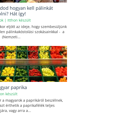
udod hogyan kell pálinkát
lni? Hát így!
lok
|
Itthon készült
kor eljött az ideje, hogy szembesüljünk
len pálinkakóstolási szokásainkkal - a
 (Nemzeti...
gyar paprika
hon készült
 a magyarok a paprikáról beszélnek,
azt érthetik a paprikafélék teljes
jára, vagy arra a...