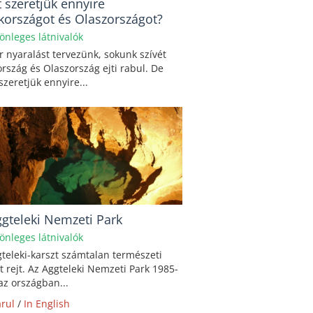
 szeretjük ennyire
kországot és Olaszországot?
önleges látnivalók
 nyaralást tervezünk, sokunk szívét
rszág és Olaszország ejti rabul. De
szeretjük ennyire...
ggteleki Nemzeti Park
önleges látnivalók
teleki-karszt számtalan természeti
t rejt. Az Aggteleki Nemzeti Park 1985-
az országban...
rul
/
In English