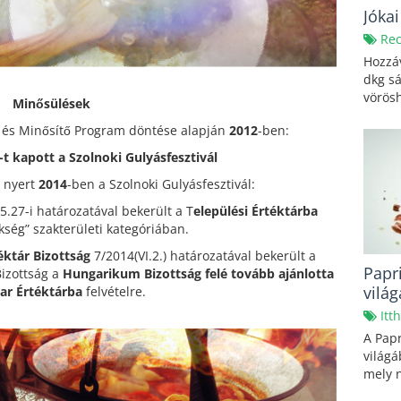
Jóka
Rec
Hozzáv
dkg s
vörös
Minősülések
s és Minősítő Program döntése alapján
2012
-ben:
-t kapott a Szolnoki Gulyásfesztivál
t nyert
2014
-ben a Szolnoki Gulyásfesztivál:
5.27-i határozatával bekerült a T
elepülési Értéktárba
ökség” szakterületi kategóriában.
ktár Bizottság
7/2014(VI.2.) határozatával bekerült a
Papr
Bizottság a
Hungarikum Bizottság felé tovább ajánlotta
vilá
ar Értéktárba
felvételre.
Itt
A Papr
világá
mely n