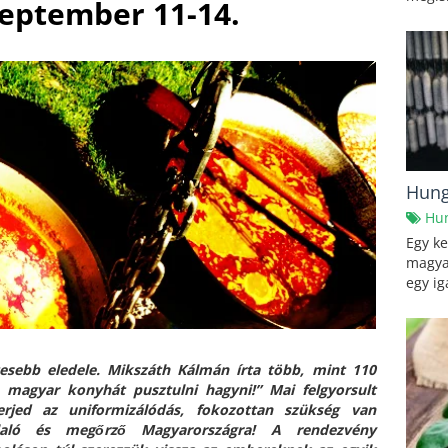
zeptember
11
-14.
Hung
Hu
Egy ke
magyar
egy ig
etesebb eledele. Mikszáth Kálmán írta több, mint 110
 magyar konyhát pusztulni hagyni!” Mai felgyorsult
erjed az uniformizálódás, fokozottan szükség van
laló és megőrző Magyarországra!
A rendezvény