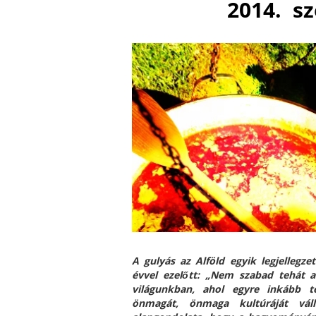
2014.
s
A gulyás az Alföld egyik legjellegz
évvel ezelőtt: „Nem szabad tehát a
világunkban, ahol egyre inkább t
önmagát, önmaga kultúráját vál