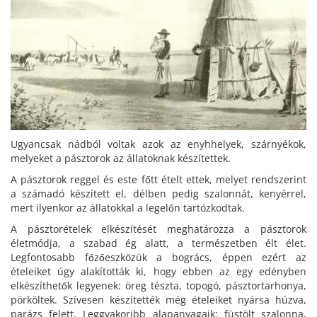
Ugyancsak nádból voltak azok az enyhhelyek, szárnyékok,
melyeket a pásztorok az állatoknak készítettek.
A pásztorok reggel és este főtt ételt ettek, melyet rendszerint
a számadó készített el, délben pedig szalonnát, kenyérrel,
mert ilyenkor az állatokkal a legelőn tartózkodtak.
A pásztorételek elkészítését meghatározza a pásztorok
életmódja, a szabad ég alatt, a természetben élt élet.
Legfontosabb főzőeszközük a bogrács, éppen ezért az
ételeiket úgy alakították ki, hogy ebben az egy edényben
elkészíthetők legyenek: öreg tészta, topogó, pásztortarhonya,
pörköltek. Szívesen készítették még ételeiket nyársa húzva,
parázs felett. Leggyakoribb alapanyagaik: füstölt szalonna,