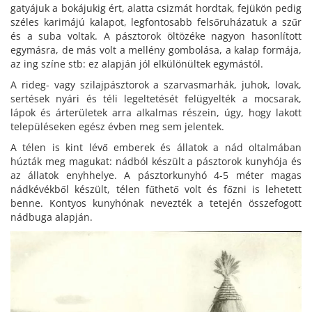
gatyájuk a bokájukig ért, alatta csizmát hordtak, fejükön pedig
széles karimájú kalapot, legfontosabb felsőruházatuk a szűr
és a suba voltak. A pásztorok öltözéke nagyon hasonlított
egymásra, de más volt a mellény gombolása, a kalap formája,
az ing színe stb: ez alapján jól elkülönültek egymástól.
A rideg- vagy szilajpásztorok a szarvasmarhák, juhok, lovak,
sertések nyári és téli legeltetését felügyelték a mocsarak,
lápok és árterületek arra alkalmas részein, úgy, hogy lakott
településeken egész évben meg sem jelentek.
A télen is kint lévő emberek és állatok a nád oltalmában
húzták meg magukat: nádból készült a pásztorok kunyhója és
az állatok enyhhelye. A pásztorkunyhó 4-5 méter magas
nádkévékből készült, télen fűthető volt és főzni is lehetett
benne. Kontyos kunyhónak nevezték a tetején összefogott
nádbuga alapján.