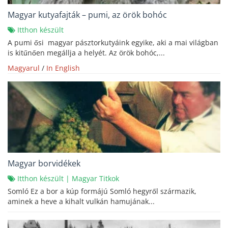
Magyar kutyafajták – pumi, az örök bohóc
Itthon készült
A pumi ősi magyar pásztorkutyáink egyike, aki a mai világban
is kitűnően megállja a helyét. Az örök bohóc,...
Magyarul
/
In English
Magyar borvidékek
Itthon készült
|
Magyar Titkok
Somló Ez a bor a kúp formájú Somló hegyről származik,
aminek a heve a kihalt vulkán hamujának...