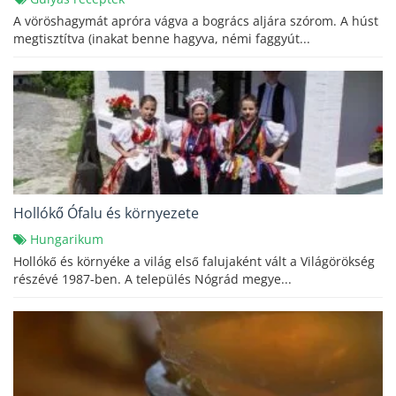
A vöröshagymát apróra vágva a bogrács aljára szórom. A húst
megtisztítva (inakat benne hagyva, némi faggyút...
Hollókő Ófalu és környezete
Hungarikum
Hollókő és környéke a világ első falujaként vált a Világörökség
részévé 1987-ben. A település Nógrád megye...