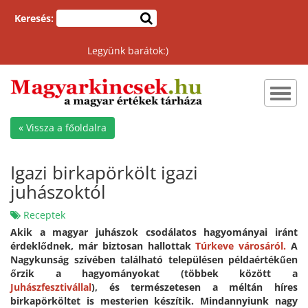
Keresés:
Legyünk barátok:)
Toggl
navig
« Vissza a főoldalra
Igazi birkapörkölt igazi
juhászoktól
Receptek
Akik a magyar juhászok csodálatos hagyományai iránt
érdeklődnek, már biztosan hallottak
Túrkeve városáról.
A
Nagykunság szívében található településen példaértékűen
őrzik a hagyományokat (többek között a
Juhászfesztivállal
), és természetesen a méltán híres
birkapörköltet is mesterien készítik. Mindannyiunk nagy