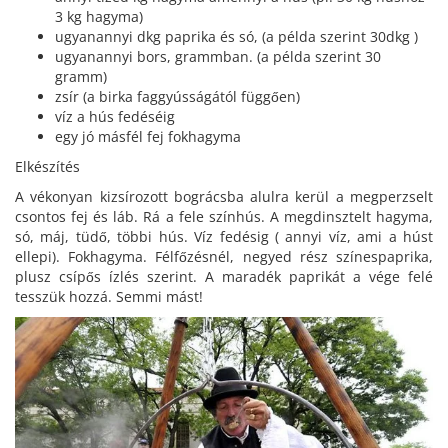
3 kg hagyma)
ugyanannyi dkg paprika és só, (a példa szerint 30dkg )
ugyanannyi bors, grammban. (a példa szerint 30
gramm)
zsír (a birka faggyússágától függően)
víz a hús fedéséig
egy jó másfél fej fokhagyma
Elkészítés
A vékonyan kizsírozott bográcsba alulra kerül a megperzselt
csontos fej és láb. Rá a fele színhús. A megdinsztelt hagyma,
só, máj, tüdő, többi hús. Víz fedésig ( annyi víz, ami a húst
ellepi). Fokhagyma. Félfőzésnél, negyed rész színespaprika,
plusz csípős ízlés szerint. A maradék paprikát a vége felé
tesszük hozzá. Semmi mást!