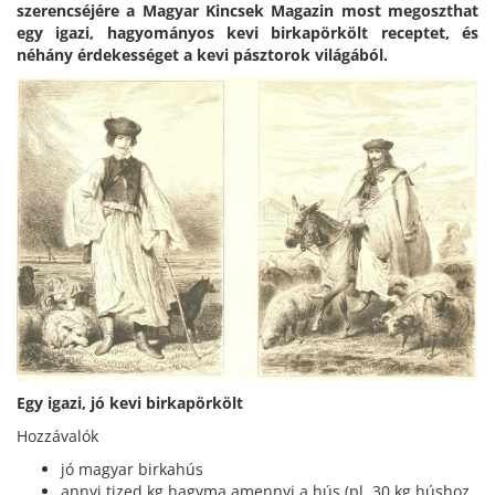
szerencséjére a Magyar Kincsek Magazin most megoszthat
egy igazi, hagyományos kevi birkapörkölt receptet, és
néhány érdekességet a kevi pásztorok világából.
Egy igazi, jó kevi birkapörkölt
Hozzávalók
jó magyar birkahús
annyi tized kg hagyma amennyi a hús (pl. 30 kg húshoz