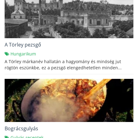
A Törley pezsgő
Hungarikum
A Törley márkanév hallatán a hagyomány és minőség jut
rögtön eszünkbe, ez a pezsgő elengedhetetlen minden...
Bográcsgulyás
Gulyás receptek