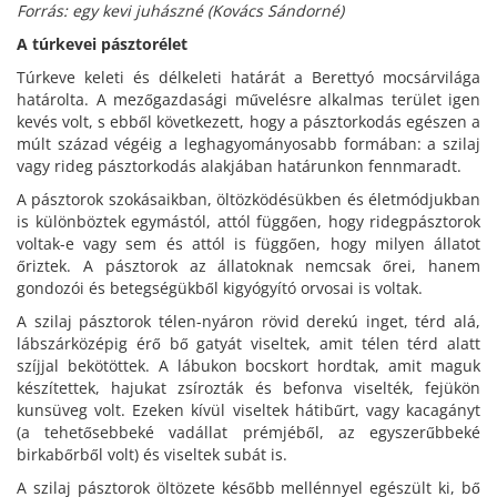
Forrás: egy kevi juhászné (Kovács Sándorné)
A túrkevei pásztorélet
Túrkeve keleti és délkeleti határát a Berettyó mocsárvilága
határolta. A mezőgazdasági művelésre alkalmas terület igen
kevés volt, s ebből következett, hogy a pásztorkodás egészen a
múlt század végéig a leghagyományosabb formában: a szilaj
vagy rideg pásztorkodás alakjában határunkon fennmaradt.
A pásztorok szokásaikban, öltözködésükben és életmódjukban
is különböztek egymástól, attól függően, hogy ridegpásztorok
voltak-e vagy sem és attól is függően, hogy milyen állatot
őriztek. A pásztorok az állatoknak nemcsak őrei, hanem
gondozói és betegségükből kigyógyító orvosai is voltak.
A szilaj pásztorok télen-nyáron rövid derekú inget, térd alá,
lábszárközépig érő bő gatyát viseltek, amit télen térd alatt
szíjjal bekötöttek. A lábukon bocskort hordtak, amit maguk
készítettek, hajukat zsírozták és befonva viselték, fejükön
kunsüveg volt. Ezeken kívül viseltek hátibűrt, vagy kacagányt
(a tehetősebbeké vadállat prémjéből, az egyszerűbbeké
birkabőrből volt) és viseltek subát is.
A szilaj pásztorok öltözete később mellénnyel egészült ki, bő