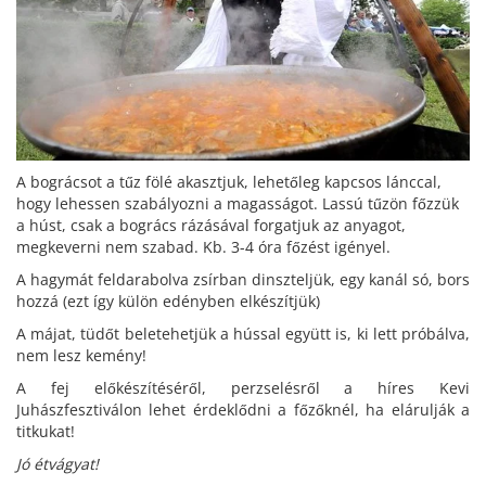
A bográcsot a tűz fölé akasztjuk, lehetőleg kapcsos lánccal,
hogy lehessen szabályozni a magasságot. Lassú tűzön főzzük
a húst, csak a bogrács rázásával forgatjuk az anyagot,
megkeverni nem szabad. Kb. 3-4 óra főzést igényel.
A hagymát feldarabolva zsírban dinszteljük, egy kanál só, bors
hozzá (ezt így külön edényben elkészítjük)
A májat, tüdőt beletehetjük a hússal együtt is, ki lett próbálva,
nem lesz kemény!
A fej előkészítéséről, perzselésről a híres Kevi
Juhászfesztiválon lehet érdeklődni a főzőknél, ha elárulják a
titkukat!
Jó étvágyat!