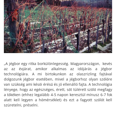
„A jégbor egy ritka borkülönlegesség. Magyarországon, kevés
az az évjárat, amikor alkalmas az időjárás a jégbor
technológiára. A mi birtokunkon az olaszrizling fajtával
dolgozunk jégbor esetében, mivel a jégborhoz olyan szőlőre
van szükség ami késői érésű és jó ellenálló fajta. A technológia
lényege, hogy az egészséges, érett, sőt túlérett szőlő megfagy
a tőkéken (ehhez legalább 4-5 napon keresztül mínusz 6-7 fok
alatt kell legyen a hőmérséklet) és ezt a fagyott szőlőt kell
szüretelni, préselni.