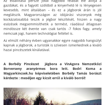
Az előállítása persze jóval nagyobb feladat elé állítja a
gazdákat, és a fagyott szőlőből a kinyerhető lé is lényegesen
kevesebb, mint általában – és ez a jégborok árán is jól
meglátszik. Magyarországon az időjárási viszonyok még
kockázatosabbá teszik a jégbor készítését, hiszen a nagy
esőzések megsemmisíthetik a termést, ráadásul átlagosan
mindössze két évente van csak tartós -7 fokos fagy, amely
nemcsak jogi, hanem technológiai feltétel is.
Az elmúlt néhány évben ugyanakkor egyre nagyobb hangsúlyt
kapnak a jégborok, a turisták is szívesen ismerkednek a kiváló
hazai pincészetek kínálatával.
A Borbély Pincészet jégbora a VinAgora Nemzetközi
Borverseny aranyérmes bora lett. Bodri Koma a
Magyarkincsek.hu képviseletében Borbély Tamás borászt
kérdezte : meséljen egy kicsit erről a kiváló borról!