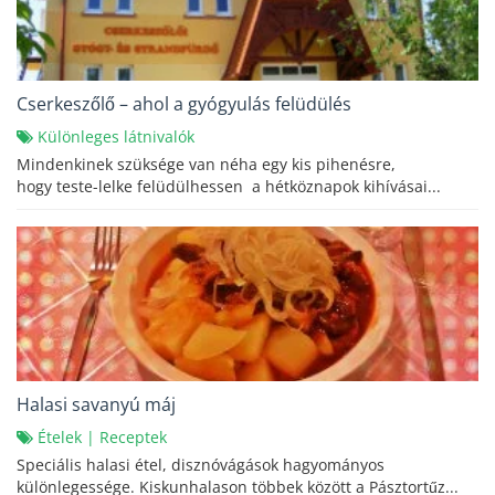
Cserkeszőlő – ahol a gyógyulás felüdülés
Különleges látnivalók
Mindenkinek szüksége van néha egy kis pihenésre,
hogy teste-lelke felüdülhessen a hétköznapok kihívásai...
Halasi savanyú máj
Ételek
|
Receptek
Speciális halasi étel, disznóvágások hagyományos
különlegessége. Kiskunhalason többek között a Pásztortűz...