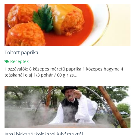
Töltött paprika
Receptek
Hozzávalók: 8 közepes méretű paprika 1 közepes hagyma 4
teáskanál olaj 1/3 pohár / 60 g rizs...
Igazi birkapörkölt igazi juhászoktól