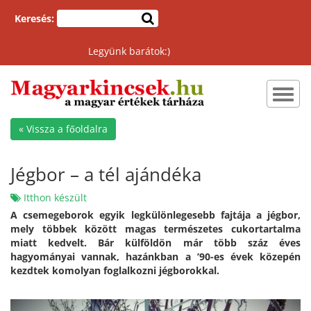
Keresés:
Legyünk barátok:)
Toggl
navig
« Vissza a főoldalra
Jégbor – a tél ajándéka
Itthon készült
A csemegeborok egyik legkülönlegesebb fajtája a jégbor,
mely többek között magas természetes cukortartalma
miatt kedvelt. Bár külföldön már több száz éves
hagyományai vannak, hazánkban a ’90-es évek közepén
kezdtek komolyan foglalkozni jégborokkal.