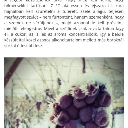
hőmérséklet tartósan -7 °C alá essen és éjszaka ill. kora
hajnalban kell szüretelni a túlérett, zselé állagú, teljesen
megfagyott szőlőt – nem fürtöntént, hanem szemenként, hogy
a szemek ne sérüljenek –, majd azonnal le kell préselni,
mielőtt felengedne. Mivel a szőlőnek csak a víztartalma fagy
el, a cukor, az íz, és az aroma koncentrálódik, így a belőle
készült ital közel azonos alkoholtartalom mellett más boroknál
sokkal édesebb lesz.