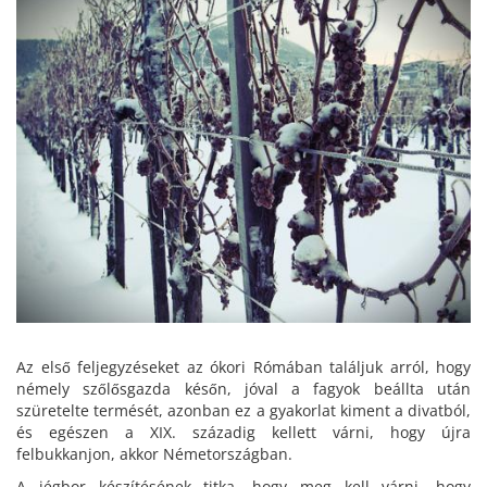
Az első feljegyzéseket az ókori Rómában találjuk arról, hogy
némely szőlősgazda későn, jóval a fagyok beállta után
szüretelte termését, azonban ez a gyakorlat kiment a divatból,
és egészen a XIX. századig kellett várni, hogy újra
felbukkanjon, akkor Németországban.
A jégbor készítésének titka, hogy meg kell várni, hogy