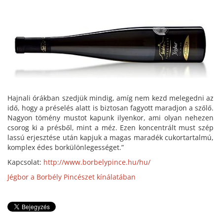
Hajnali órákban szedjük mindig, amíg nem kezd melegedni az
idő, hogy a préselés alatt is biztosan fagyott maradjon a szőlő.
Nagyon tömény mustot kapunk ilyenkor, ami olyan nehezen
csorog ki a présből, mint a méz. Ezen koncentrált must szép
lassú erjesztése után kapjuk a magas maradék cukortartalmú,
komplex édes borkülönlegességet.”
Kapcsolat:
http://www.borbelypince.hu/hu/
Jégbor a Borbély Pincészet kínálatában