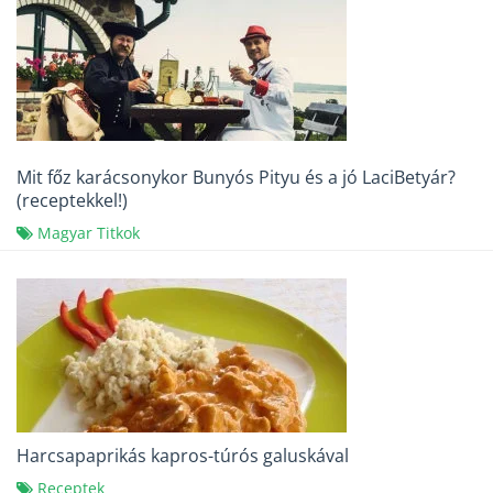
Mit főz karácsonykor Bunyós Pityu és a jó LaciBetyár?
(receptekkel!)
Magyar Titkok
Harcsapaprikás kapros-túrós galuskával
Receptek