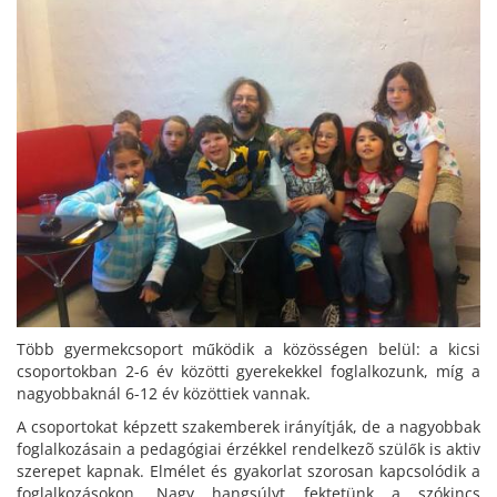
Több gyermekcsoport működik a közösségen belül: a kicsi
csoportokban 2-6 év közötti gyerekekkel foglalkozunk, míg a
nagyobbaknál 6-12 év közöttiek vannak.
A csoportokat képzett szakemberek irányítják, de a nagyobbak
foglalkozásain a pedagógiai érzékkel rendelkezõ szülők is aktiv
szerepet kapnak. Elmélet és gyakorlat szorosan kapcsolódik a
foglalkozásokon. Nagy hangsúlyt fektetünk a szókincs