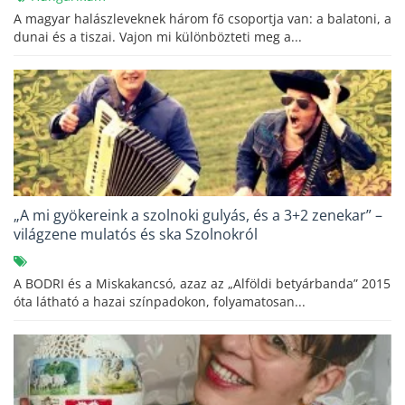
A magyar halászleveknek három fő csoportja van: a balatoni, a
dunai és a tiszai. Vajon mi különbözteti meg a...
„A mi gyökereink a szolnoki gulyás, és a 3+2 zenekar” –
világzene mulatós és ska Szolnokról
A BODRI és a Miskakancsó, azaz az „Alföldi betyárbanda” 2015
óta látható a hazai színpadokon, folyamatosan...