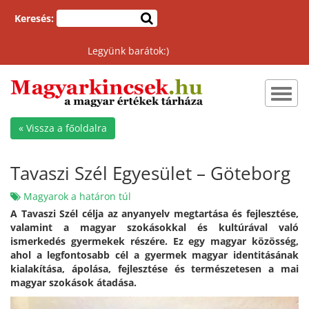
Keresés:
Legyünk barátok:)
Toggl
navig
« Vissza a főoldalra
Tavaszi Szél Egyesület – Göteborg
Magyarok a határon túl
A Tavaszi Szél célja az anyanyelv megtartása és fejlesztése,
valamint a magyar szokásokkal és kultúrával való
ismerkedés gyermekek részére. Ez egy magyar közösség,
ahol a legfontosabb cél a gyermek magyar identitásának
kialakítása, ápolása, fejlesztése és természetesen a mai
magyar szokások átadása.