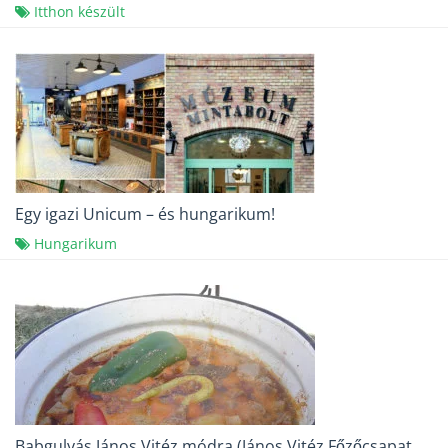
Itthon készült
Egy igazi Unicum – és hungarikum!
Hungarikum
Babgulyás János Vitéz módra (János Vitéz Főzőcsapat