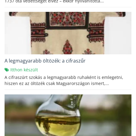
1737 óta védettséget élvez – ekkor nyilvánította...
A legmagyarabb öltözék: a cifraszűr
Itthon készült
A cifraszűrt szokás a legmagyarabb ruhaként is emlegetni,
hiszen ez az öltözék csak Magyarországon ismert,...