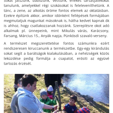
Sokat játszunk, bábozunk, vetítünk, énekes társasjátékokat
tanulunk, amelyekkel régi szokásokat is feleleveníthetünk. A
tánc, a zene, az alkotás öröme fontos elemek az oktatásban.
Ezekre építünk akkor, amikor időnként fellépések formájában
megmutatjuk magunkat másoknak is, hátha kedvet kapnak ők
is ahhoz, hogy csatlakozzanak hozzánk. Szereplésre okot adó
alkalmak pl. ünnepeink, mint Mikulás várás, Karácsony,
Farsang, Március 15., Anyák napja, Pünkösdi szavaló verseny.
A természet megszerettetése fontos számunkra ezért
rendszeresen kiruccanunk a természetbe. Egy-egy kirándulás
sokat segít a barátságok kialakulásában, a nehézségek közös
leküzdése pedig formálja a csapatot, erősiti az együvé
tartozás érzését.