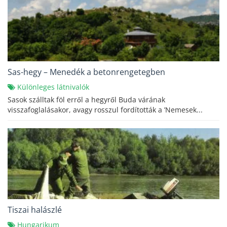
Sas-hegy – Menedék a betonrengetegben
Különleges látnivalók
Sasok szálltak föl erről a hegyről Buda várának
visszafoglalásakor, avagy rosszul fordították a ’Nemesek...
Tiszai halászlé
Hungarikum