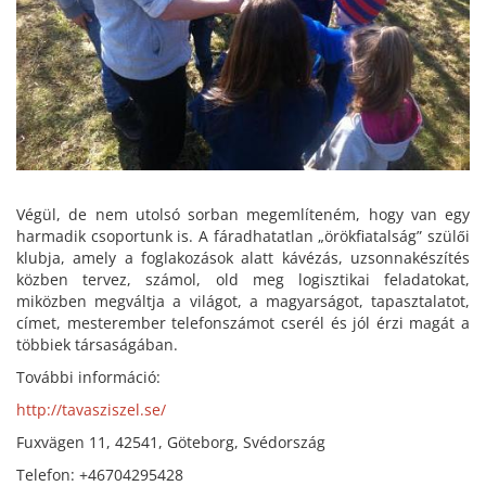
Végül, de nem utolsó sorban megemlíteném, hogy van egy
harmadik csoportunk is. A fáradhatatlan „örökfiatalság” szülői
klubja, amely a foglakozások alatt kávézás, uzsonnakészítés
közben tervez, számol, old meg logisztikai feladatokat,
miközben megváltja a világot, a magyarságot, tapasztalatot,
címet, mesterember telefonszámot cserél és jól érzi magát a
többiek társaságában.
További információ:
http://tavasziszel.se/
Fuxvägen 11, 42541, Göteborg, Svédország
Telefon: +46704295428