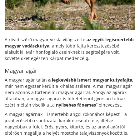
A rövid szőrű magyar vizsla világszerte
az egyik legismertebb
magyar vadászkutya
, amely több fajta keresztezéséből
alakult ki. Már honfoglaló őseinknek is segítségére volt,
követte őket egészen Kárpát-medencéig.
Magyar agár
A magyar agár talán
a legkevésbé ismert magyar kutyafajta,
már nem egyszer került a kihalás szélére. A mai magyar agár
nem azonos a történelmi magyar agárral. Ahogy az agarak
általában, a magyar agarak is hihetetlenül gyorsan futnak,
ezért méltán viselik a „a
nyílsebes főnemes
” elnevezést.
A magyar agárnak – ismertebb angol rokonához képest – a
jóval erősebb csontozata, karakteresebb feje, illetve
nagyobbak a fülei. Erős, gyors, kitartó, és az angol agártól
eltérően megállja a helyét mostoha talajviszonyok között is.