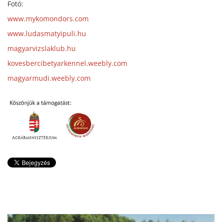
Fotó:
www.mykomondors.com
www.ludasmatyipuli.hu
magyarvizslaklub.hu
kovesbercibetyarkennel.weebly.com
magyarmudi.weebly.com