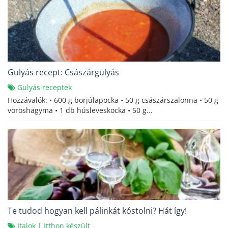
Gulyás recept: Császárgulyás
Gulyás receptek
Hozzávalók: • 600 g borjúlapocka • 50 g császárszalonna • 50 g
vöröshagyma • 1 db húsleveskocka • 50 g...
Te tudod hogyan kell pálinkát kóstolni? Hát így!
Italok
|
Itthon készült