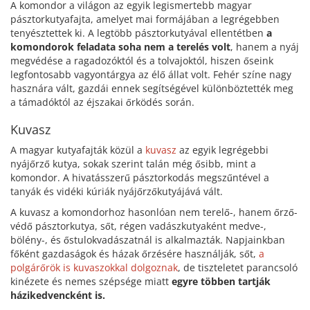
A komondor a világon az egyik legismertebb magyar
pásztorkutyafajta, amelyet mai formájában a legrégebben
tenyésztettek ki. A legtöbb pásztorkutyával ellentétben
a
komondorok feladata soha nem a terelés volt
, hanem a nyáj
megvédése a ragadozóktól és a tolvajoktól, hiszen őseink
legfontosabb vagyontárgya az élő állat volt. Fehér színe nagy
hasznára vált, gazdái ennek segítségével különböztették meg
a támadóktól az éjszakai őrködés során.
Kuvasz
A magyar kutyafajták közül a
kuvasz
az egyik legrégebbi
nyájőrző kutya, sokak szerint talán még ősibb, mint a
komondor. A hivatásszerű pásztorkodás megszűntével a
tanyák és vidéki kúriák nyájőrzőkutyájává vált.
A kuvasz a komondorhoz hasonlóan nem terelő-, hanem őrző-
védő pásztorkutya, sőt, régen vadászkutyaként medve-,
bölény-, és őstulokvadászatnál is alkalmazták. Napjainkban
főként gazdaságok és házak őrzésére használják, sőt,
a
polgárőrök is kuvaszokkal dolgoznak
, de tiszteletet parancsoló
kinézete és nemes szépsége miatt
egyre többen tartják
házikedvencként is.