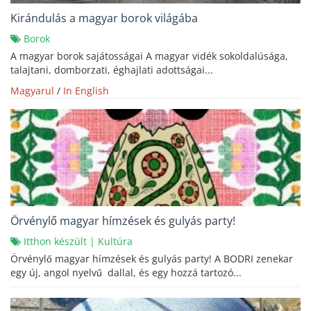
Kirándulás a magyar borok világába
Borok
A magyar borok sajátosságai A magyar vidék sokoldalúsága,
talajtani, domborzati, éghajlati adottságai...
Magyarul
/
In English
Örvénylő magyar hímzések és gulyás party!
Itthon készült
|
Kultúra
Örvénylő magyar hímzések és gulyás party! A BODRI zenekar
egy új, angol nyelvű dallal, és egy hozzá tartozó...