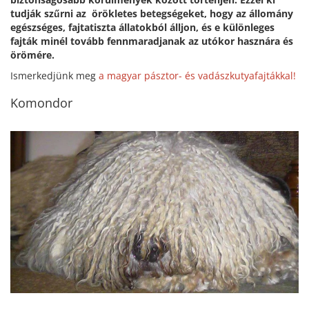
tudják szűrni az örökletes betegségeket, hogy az állomány
egészséges, fajtatiszta állatokból álljon, és e különleges
fajták minél tovább fennmaradjanak az utókor hasznára és
örömére.
Ismerkedjünk meg
a magyar pásztor- és vadászkutyafajtákkal!
Komondor