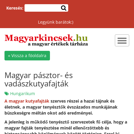
Keresés:
Legyünk barátok:)
Toggl
navig
« Vissza a főoldalra
Magyar pásztor- és
vadászkutyafajták
Hungarikum
A magyar kutyafajták
szerves részei a hazai tájnak és
életnek, a magyar tenyésztők évszázados munkájának
büszkeségre méltán okot adó eredményei.
A jelenleg is működő tenyésztő szervezetek fő célja, hogy a
magyar fajták tenyésztése minél ellenőrzöttebb és
biztonságosabb körülmények között történjen. Ezzel ki