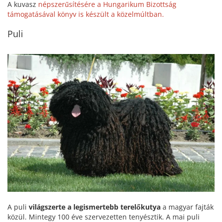
A kuvasz
népszerűsítésére a Hungarikum Bizottság
támogatásával könyv is készült a közelmúltban.
Puli
A puli
világszerte a legismertebb terelőkutya
a magyar fajták
közül. Mintegy 100 éve szervezetten tenyésztik. A mai puli