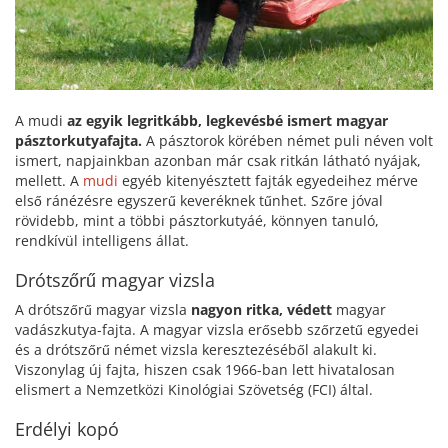
A mudi
az egyik legritkább, legkevésbé ismert magyar
pásztorkutyafajta.
A pásztorok körében német puli néven volt
ismert, napjainkban azonban már csak ritkán látható nyájak,
mellett. A
mudi
egyéb kitenyésztett fajták egyedeihez mérve
első ránézésre egyszerű keveréknek tűnhet. Szőre jóval
rövidebb, mint a többi pásztorkutyáé, könnyen tanuló,
rendkívül intelligens állat.
Drótszőrű magyar vizsla
A drótszőrű magyar vizsla
nagyon ritka, védett
magyar
vadászkutya-fajta. A magyar vizsla erősebb szőrzetű egyedei
és a drótszőrű német vizsla keresztezéséből alakult ki.
Viszonylag új fajta, hiszen csak 1966-ban lett hivatalosan
elismert a Nemzetközi Kinológiai Szövetség (FCI) által.
Erdélyi kopó