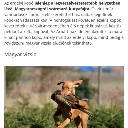
Az erdélyi kopó
jelenleg a legveszélyeztetettebb helyzetben
lévő, Magyarországról származó kutyafajta.
Őseink már
vándorlások során is előszeretettel használtak segítőnek
kopókat vadászataikon. A honfoglalást követően ezek a kopók
keveredtek a Kárpát-medencében élő népek kutyáival, köztük
például a kelta kopóval. Az Árpád-ház idején alakult ki a mára
kihalt pannon kopó, amely mind az erdélyi kopó, mind pedig a
rövidszőrű magyar vizsla elődjének tekinthető.
Magyar vizsla