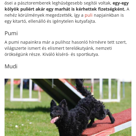
ősei a pásztoremberek leghűségesebb segítői voltak,
egy-egy
kölyök puliért akár egy marhát is kérhettek fizetségként.
A
nehéz körülmények megedzették, így a
puli
napjainkban is
egy kitartó, ellenálló és igénytelen kutyafajta.
Pumi
A pumi napainkra már a pulihoz hasonló hírnévre tett szert,
világszerte ismert és elismert terelőkutyánk, nemzeti
örökségünk része. Kiváló kísérő- és sportkutya.
Mudi