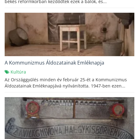
békés reformkorban kezdődtek ezek a bálok, és...
A Kommunizmus Áldozatainak Emléknapja
Kultúra
Az Országgyűlés minden év február 25-ét a Kommunizmus
Áldozatainak Emléknapjává nyilvánította. 1947-ben ezen...