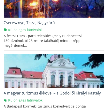
Cseresznye, Tisza, Nagykörű
Különleges látnivalók
A festői Tisza - parti település (mely Budapesttől
130, Szolnoktól 28 km-re található) mindenképp
megérdemel...
A magyar turizmus ékkövei – a Gödöllői Királyi Kastély
Különleges látnivalók
A Budapest környéki turizmus közkedvelt célpontja