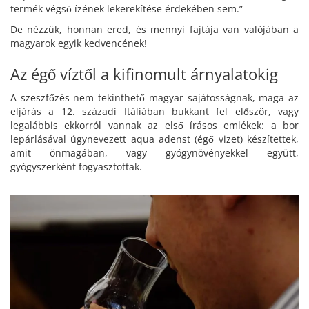
termék végső ízének lekerekítése érdekében sem.”
De nézzük, honnan ered, és mennyi fajtája van valójában a
magyarok egyik kedvencének!
Az égő víztől a kifinomult árnyalatokig
A szeszfőzés nem tekinthető magyar sajátosságnak, maga az
eljárás a 12. századi Itáliában bukkant fel először, vagy
legalábbis ekkorról vannak az első írásos emlékek: a bor
lepárlásával úgynevezett aqua adenst (égő vizet) készítettek,
amit önmagában, vagy gyógynövényekkel együtt,
gyógyszerként fogyasztottak.