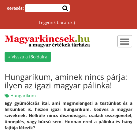
Keresés:
Legyünk barátok:)
Toggl
navig
« Vissza a főoldalra
Hungarikum, aminek nincs párja:
ilyen az igazi magyar pálinka!
Hungarikum
Egy gyümölcsös ital, ami megmelengeti a testünket és a
lelkünket is, hiszen igazi hungarikum, kedves a magyar
szíveknek. Nélküle nincs disznóvágás, családi összejövetel,
ünneplés, vagy búcsú sem. Honnan ered a pálinka és hány
fajtája létezik?