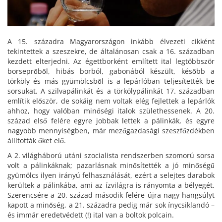
A 15. századra Magyarországon inkább élvezeti cikként
tekintettek a szeszekre, de általánosan csak a 16. században
kezdett elterjedni. Az égettborként említett ital legtöbbször
borseprőből, hibás borból, gabonából készült, később a
törköly és más gyümölcsből is a lepárlóban teljesítették be
sorsukat. A szilvapálinkát és a törkölypálinkát 17. században
említik először, de sokáig nem voltak elég fejlettek a lepárlók
ahhoz, hogy valóban minőségi italok születhessenek. A 20.
század első felére egyre jobbak lettek a pálinkák, és egyre
nagyobb mennyiségben, már mezőgazdasági szeszfőzdékben
állították őket elő.
A 2. világháború utáni szocialista rendszerben szomorú sorsa
volt a pálinkáknak; pazarlásnak minősítették a jó minőségű
gyümölcs ilyen irányú felhasználását, ezért a selejtes darabok
kerültek a pálinkába, ami az ízvilágra is rányomta a bélyegét.
Szerencsére a 20. század második felére újra nagy hangsúlyt
kapott a minőség, a 21. századra pedig már sok ínycsiklandó –
és immár eredetvédett (!) ital van a boltok polcain.