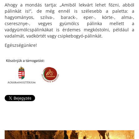
Ahogy a mondás tartja: „Amiből lekvárt lehet főzni, abból
pálinkát is!”, de még ennél is szélesebb a paletta: a
hagyományos, szilva-, barack-, eper-, körte-, alma-,
cseresznye-, vegyes gyümölcs pálinka mellett a
vadgyümölcspálinkákat is érdemes megkóstolni, például a
vadalmát, vadkörtét vagy csipkebogyó-pálinkát.
Egészségünkre!