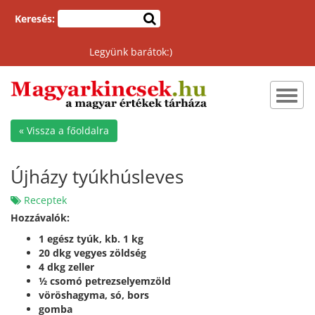
Keresés:
Legyünk barátok:)
Toggl
navig
« Vissza a főoldalra
Újházy tyúkhúsleves
Receptek
Hozzávalók:
1 egész tyúk, kb. 1 kg
20 dkg vegyes zöldség
4 dkg zeller
½ csomó petrezselyemzöld
vöröshagyma, só, bors
gomba