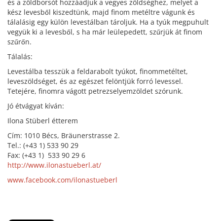
és a zöldborsót hozzáadjuk a vegyes zöldséghez, melyet a
kész levesből kiszedtünk, majd finom metéltre vágunk és
tálalásig egy külön levestálban tároljuk. Ha a tyúk megpuhult
vegyük ki a levesből, s ha már leülepedett, szűrjük át finom
szűrőn.
Tálalás:
Levestálba tesszük a feldarabolt tyúkot, finommetéltet,
leveszöldséget, és az egészet felöntjük forró levessel.
Tetejére, finomra vágott petrezselyemzöldet szórunk.
Jó étvágyat kíván:
Ilona Stüberl étterem
Cím: 1010 Bécs, Bräunerstrasse 2.
Tel.: (+43 1) 533 90 29
Fax: (+43 1) 533 90 29 6
http://www.ilonastueberl.at/
www.facebook.com/ilonastueberl