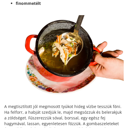
finommetélt
A megtisztított jól megmosott tyúkot hideg vízbe tesszük főni.
Ha felforr, a habját szedjük le, majd megsózzuk és belerakjuk
a zöldséget. Fűszerezzük sóval, borssal, egy egész fej
hagymával, lassan, egyenletesen főzzük. A gombaszeleteket