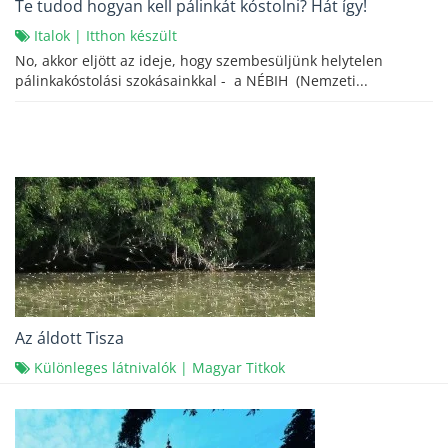
Te tudod hogyan kell pálinkát kóstolni? Hát így!
Italok
|
Itthon készült
No, akkor eljött az ideje, hogy szembesüljünk helytelen
pálinkakóstolási szokásainkkal - a NÉBIH (Nemzeti...
Az áldott Tisza
Különleges látnivalók
|
Magyar Titkok