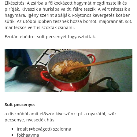
Elkészítés: A zsírba a fölkockázott hagymát megdinsztelik és
pirítják. Kiveszik a hurkába valót, félre teszik. A vért ráteszik a
hagymára, igény szerint abálják. Folytonos kevergetés közben
sütik. Az utóbbi időben tesznek hozzá borsot, majorannát, sőt,
már lecsós vért is szoktak csinálni.
Ezután ebédre sült pecsenyét fogyasztottak.
Sült pecsenye:
a disznóból amit először kiveszünk: pl. a nyakától, szűz
pecsenye, nyesedék hús
irdalt (=bevágott) szalonna
fokhagyma