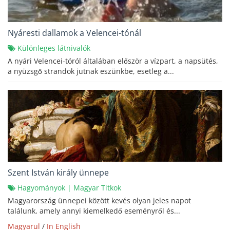
Nyáresti dallamok a Velencei-tónál
Különleges látnivalók
A nyári Velencei-tóról általában először a vízpart, a napsütés,
a nyüzsgő strandok jutnak eszünkbe, esetleg a...
Szent István király ünnepe
Hagyományok
|
Magyar Titkok
Magyarország ünnepei között kevés olyan jeles napot
találunk, amely annyi kiemelkedő eseményről és...
Magyarul
/
In English