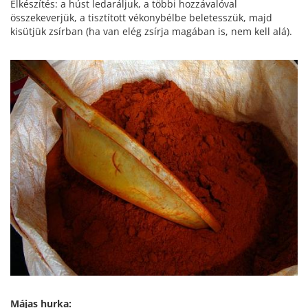
Elkészítés: a húst ledaráljuk, a többi hozzávalóval
összekeverjük, a tisztított vékonybélbe beletesszük, majd
kisütjük zsírban (ha van elég zsírja magában is, nem kell alá).
Májas hurka: