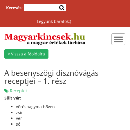
Keresés:
Legyünk barátok:)
Toggl
navig
« Vissza a főoldalra
A besenyszögi disznóvágás
receptjei – 1. rész
Receptek
Sült vér:
vöröshagyma bőven
zsír
vér
só