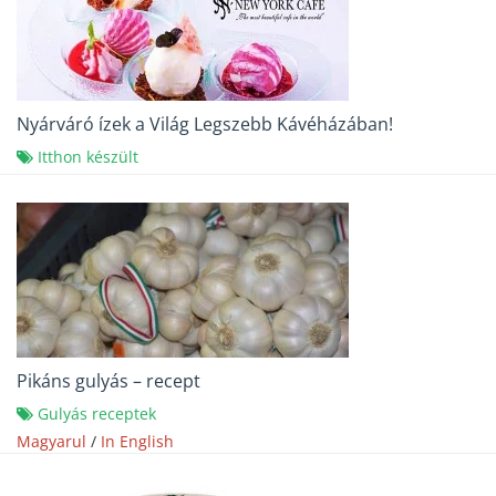
Nyárváró ízek a Világ Legszebb Kávéházában!
Itthon készült
Pikáns gulyás – recept
Gulyás receptek
Magyarul
/
In English