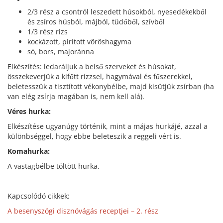
2/3 rész a csontról leszedett húsokból, nyesedékekből
és zsíros húsból, májból, tüdőből, szívből
1/3 rész rizs
kockázott, pirított vöröshagyma
só, bors, majoránna
Elkészítés: ledaráljuk a belső szerveket és húsokat,
összekeverjük a kifőtt rizzsel, hagymával és fűszerekkel,
beletesszük a tisztított vékonybélbe, majd kisütjük zsírban (ha
van elég zsírja magában is, nem kell alá).
Véres hurka:
Elkészítése ugyanúgy történik, mint a májas hurkájé, azzal a
különbséggel, hogy ebbe beleteszik a reggeli vért is.
Komahurka:
A vastagbélbe töltött hurka.
Kapcsolódó cikkek:
A besenyszögi disznóvágás receptjei – 2. rész