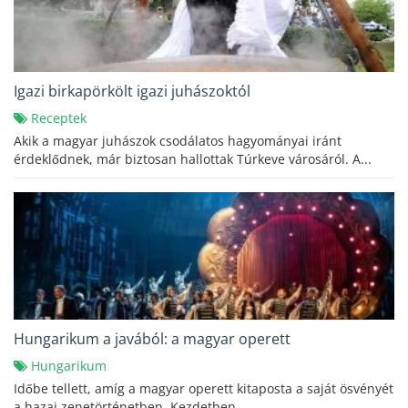
Igazi birkapörkölt igazi juhászoktól
Receptek
Akik a magyar juhászok csodálatos hagyományai iránt
érdeklődnek, már biztosan hallottak Túrkeve városáról. A...
Hungarikum a javából: a magyar operett
Hungarikum
Időbe tellett, amíg a magyar operett kitaposta a saját ösvényét
a hazai zenetörténetben. Kezdetben...