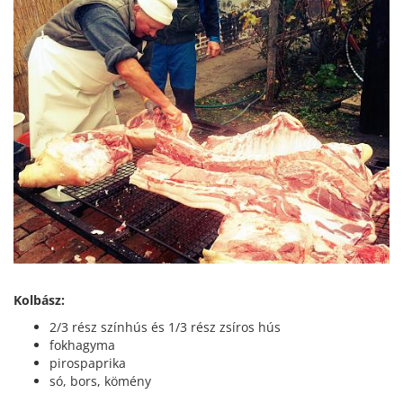
Kolbász:
2/3 rész színhús és 1/3 rész zsíros hús
fokhagyma
pirospaprika
só, bors, kömény