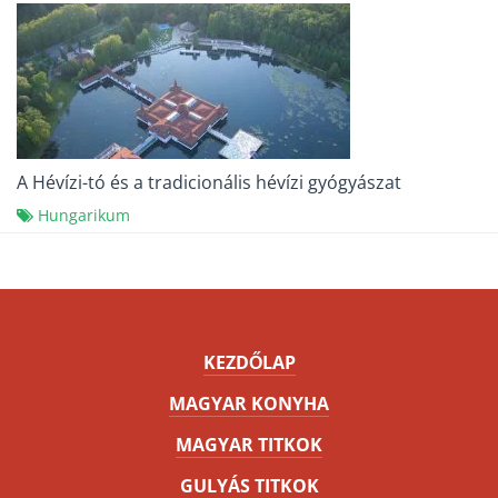
A Hévízi-tó és a tradicionális hévízi gyógyászat
Hungarikum
KEZDŐLAP
MAGYAR KONYHA
MAGYAR TITKOK
GULYÁS TITKOK