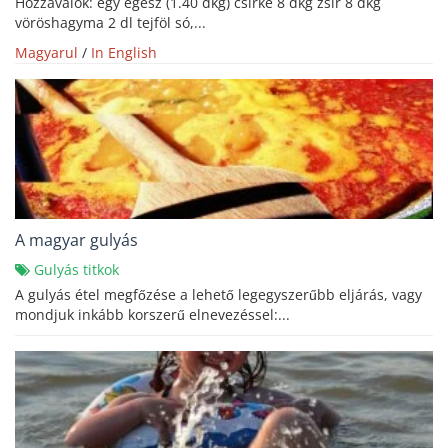
Hozzávalók: egy egész (1.40 dkg) csirke 8 dkg zsír 8 dkg
vöröshagyma 2 dl tejföl só,...
Magyarul
/
In English
A magyar gulyás
Gulyás titkok
A gulyás étel megfőzése a lehető legegyszerűbb eljárás, vagy
mondjuk inkább korszerű elnevezéssel:...