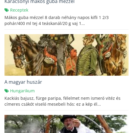
Karácsonyi mákos guba mézzel
Receptek
Mákos guba mézzel 8 darab néhány napos kifli 1 2/3
pohár/400 ml tej 4 teáskanál/20 g vaj 1...
A magyar huszár
Hungarikum
Kackiás bajusz, fürge paripa, félelmet nem ismerő vitéz és
címeres csákót viselő mesebeli hős: ez a kép él...