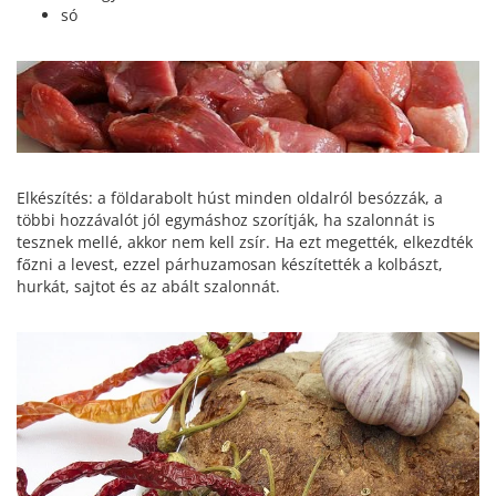
só
Elkészítés: a földarabolt húst minden oldalról besózzák, a
többi hozzávalót jól egymáshoz szorítják, ha szalonnát is
tesznek mellé, akkor nem kell zsír. Ha ezt megették, elkezdték
főzni a levest, ezzel párhuzamosan készítették a kolbászt,
hurkát, sajtot és az abált szalonnát.