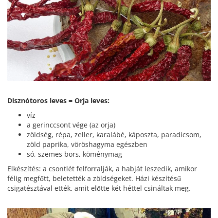
Disznótoros leves = Orja leves:
víz
a gerinccsont vége (az orja)
zöldség, répa, zeller, karalábé, káposzta, paradicsom,
zöld paprika, vöröshagyma egészben
só, szemes bors, köménymag
Elkészítés: a csontlét felforralják, a habját leszedik, amikor
félig megfőtt, beletették a zöldségeket. Házi készítésű
csigatésztával ették, amit előtte két héttel csináltak meg.