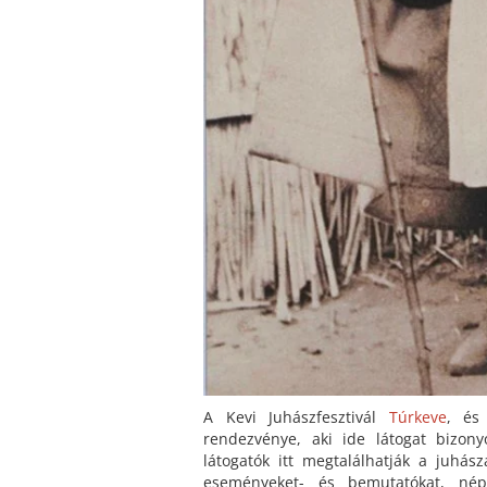
A Kevi Juhászfesztivál
Túrkeve
, és
rendezvénye, aki ide látogat bizon
látogatók itt megtalálhatják a juhás
eseményeket- és bemutatókat, né