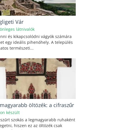
gligeti Vár
önleges látnivalók
nni és kikapcsolódni vágyók számára
get egy ideális pihenőhely. A település
atos természeti...
gmagyarabb öltözék: a cifraszűr
hon készült
aszűrt szokás a legmagyarabb ruhaként
egetni, hiszen ez az öltözék csak