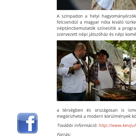
A színpadon a helyi hagyományőrzők,
felcsendül a magyar nóta kiváló túrk
néptáncbemutatók színesítik a progra
szervezett népi játszóház és népi kom
a térségben és országosan is isme
megőrizhető a modern körülmények köz
További információ:
http://www.kevijuh
Forrás: