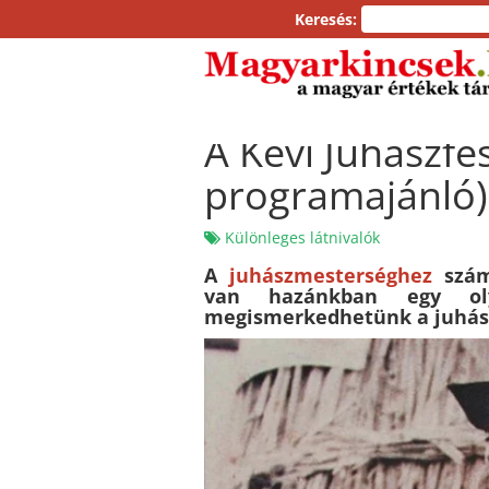
Keresés:
A Kevi Juhászfe
programajánló)
Különleges látnivalók
A
juhászmesterséghez
szám
van hazánkban egy oly
megismerkedhetünk a juhász