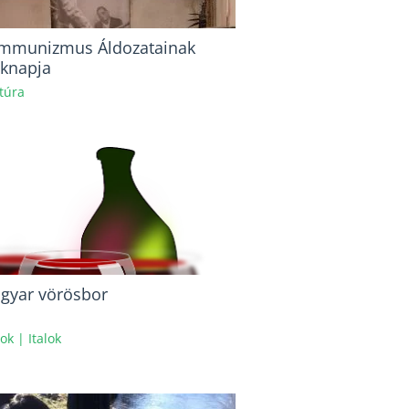
mmunizmus Áldozatainak
knapja
túra
gyar vörösbor
ok
|
Italok