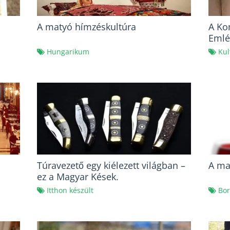
A matyó hímzéskultúra
A Ko
Emlé
Hungarikum
Kul
Túravezető egy kiélezett világban –
A ma
ez a Magyar Kések.
Itthon készült
Bor