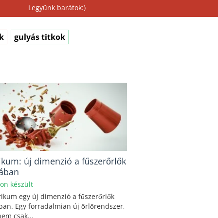
Legyünk barátok:)
k
gulyás titkok
ikum: új dimenzió a fűszerőrlők
gában
hon készült
ikum egy új dimenzió a fűszerőrlők
ban. Egy forradalmian új őrlőrendszer,
em csak...