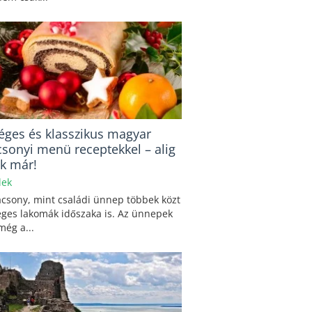
éges és klasszikus magyar
csonyi menü receptekkel – alig
uk már!
lek
csony, mint családi ünnep többek közt
éges lakomák időszaka is. Az ünnepek
 még a...