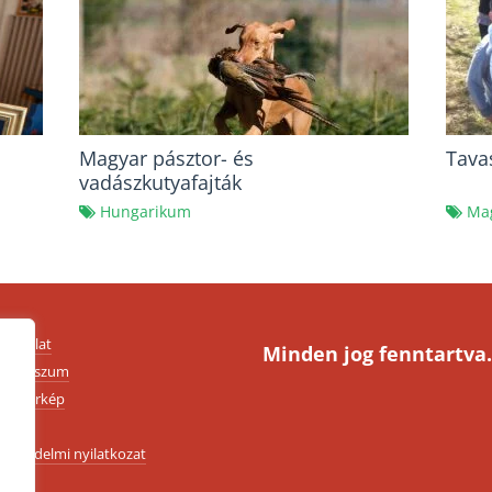
Magyar pásztor- és
Tava
vadászkutyafajták
Hungarikum
Mag
apcsolat
Minden jog fenntartva.
mpresszum
ldaltérkép
SZF
datvédelmi nyilatkozat