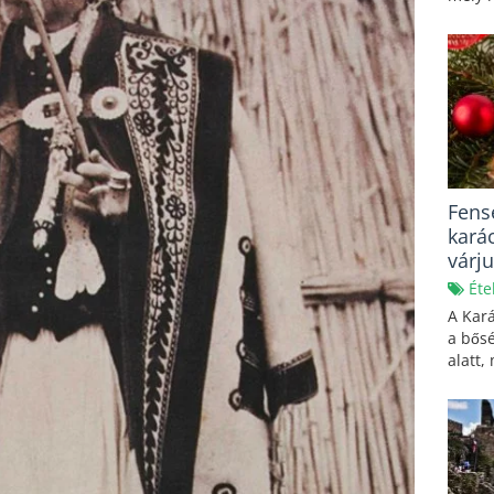
Fens
kará
várj
Éte
A Kará
a bős
alatt,