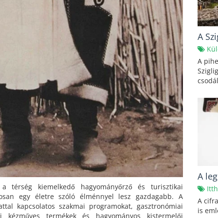
A Szi
Kül
A pihe
Szigli
csodál
A le
 a térség kiemelkedő hagyományőrző és turisztikai
Itt
yosan egy életre szóló élménnyel lesz gazdagabb. A
A cifr
zattal kapcsolatos szakmai programokat, gasztronómiai
is eml
pi kézműves termékek és hagyományos kistermelői