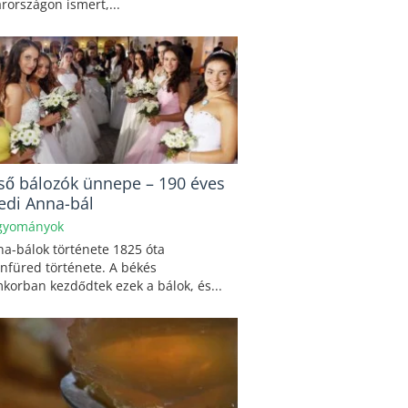
országon ismert,...
lső bálozók ünnepe – 190 éves
redi Anna-bál
gyományok
a-bálok története 1825 óta
nfüred története. A békés
korban kezdődtek ezek a bálok, és...