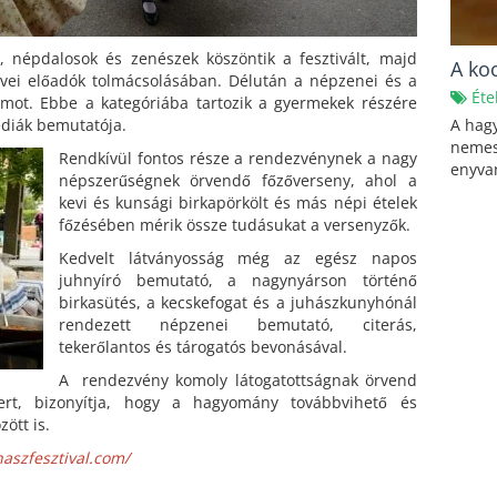
 népdalosok és zenészek köszöntik a fesztivált, majd
A ko
evei előadók tolmácsolásában. Délután a népzenei és a
Éte
mot. Ebbe a kategóriába tartozik a gyermekek részére
édiák bemutatója.
A hag
nemes,
Rendkívül fontos része a rendezvénynek a nagy
enyva
népszerűségnek örvendő főzőverseny, ahol a
kevi és kunsági birkapörkölt és más népi ételek
főzésében mérik össze tudásukat a versenyzők.
Kedvelt látványosság még az egész napos
juhnyíró bemutató, a nagynyárson történő
birkasütés, a kecskefogat és a juhászkunyhónál
rendezett népzenei bemutató, citerás,
tekerőlantos és tárogatós bevonásával.
A rendezvény komoly látogatottságnak örvend
rt, bizonyítja, hogy a hagyomány továbbvihető és
ött is.
aszfesztival.com/