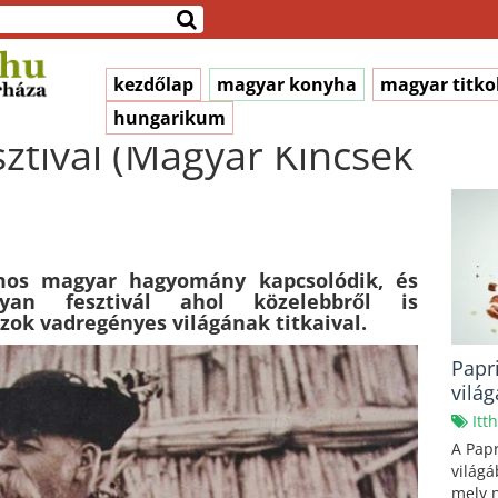
kezdőlap
magyar konyha
magyar titko
hungarikum
sztivál (Magyar Kincsek
os magyar hagyomány kapcsolódik, és
an fesztivál ahol közelebbről is
ok vadregényes világának titkaival.
Papr
vilá
Itt
A Papr
világá
mely n