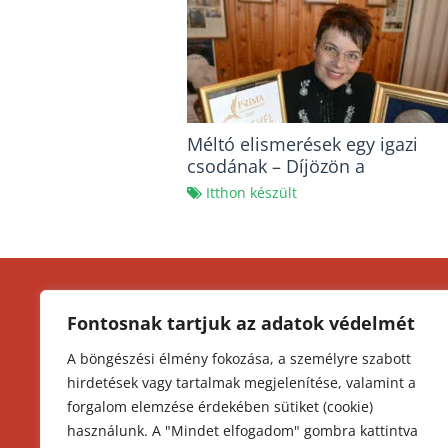
Méltó elismerések egy igazi
csodának – Díjözön a
tojáskirálynőnél
Itthon készült
KEZDŐLAP
K
Fontosnak tartjuk az adatok védelmét
I
MAGYAR KONYHA
A böngészési élmény fokozása, a személyre szabott
O
hirdetések vagy tartalmak megjelenítése, valamint a
MAGYAR TITKOK
Á
forgalom elemzése érdekében sütiket (cookie)
A
GULYÁS TITKOK
használunk. A "Mindet elfogadom" gombra kattintva