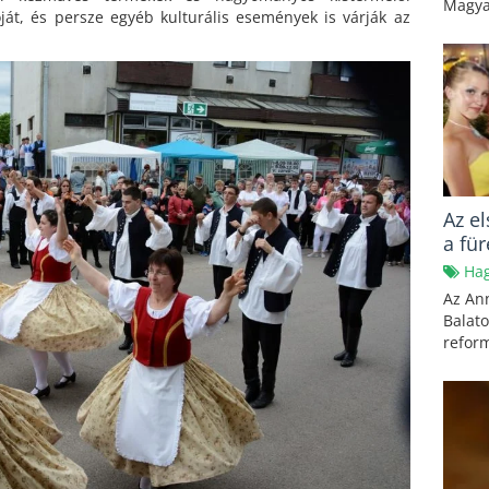
Magyar
át, és persze egyéb kulturális események is várják az
Az e
a fü
Ha
Az Ann
Balato
reform