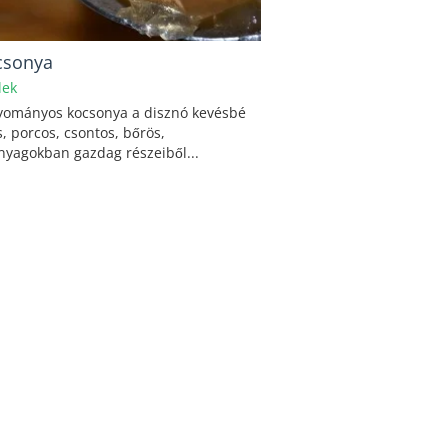
csonya
lek
yományos kocsonya a disznó kevésbé
 porcos, csontos, bőrös,
nyagokban gazdag részeiből...