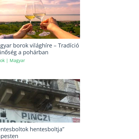
gyar borok világhíre – Tradíció
inőség a pohárban
ok
|
Magyar
entesboltok hentesboltja”
pesten