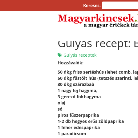
Keresés:
Gulyás recept:
Gulyás receptek
Hozzávalók:
50 dkg friss sertéshús (lehet comb, l
50 dkg füstölt hús (tetszés szerinti, l
30 dkg szárazbab
1 nagy fej hagyma,
3 gerezd fokhagyma
olaj
só
piros fűszerpaprika
1-2 db hegyes erős zöldpaprika
1 fehér édespaprika
1 paradicsom