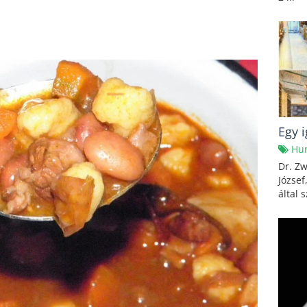
Egy 
Hu
Dr. Zw
József
által 