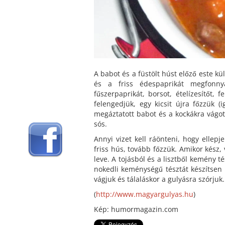
A babot és a füstölt húst előző este k
és a friss édespaprikát megfonnya
fűszerpaprikát, borsot, ételízesítőt, 
felengedjük, egy kicsit újra főzzük (i
megáztatott babot és a kockákra vágott
sós.
Annyi vizet kell ráönteni, hogy ellepj
friss hús, tovább főzzük. Amikor kész, 
leve. A tojásból és a lisztből kemény t
nokedli keménységű tésztát készítsen 
vágjuk és tálaláskor a gulyásra szórjuk.
(
http://www.magyargulyas.hu
)
Kép: humormagazin.com