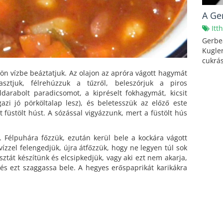
A Ge
Itt
Gerbe
Kugler
cukrás
ülön vízbe beáztatjuk. Az olajon az apróra vágott hagymát
sztjuk, félrehúzzuk a tűzről, beleszórjuk a piros
feldarabolt paradicsomot, a kipréselt fokhagymát, kicsit
gazi jó pörköltalap lesz), és beletesszük az előző este
 füstölt húst. A sózással vigyázzunk, mert a füstölt hús
e. Félpuhára főzzük, ezután kerül bele a kockára vágott
vízzel felengedjük, újra átfőzzük, hogy ne legyen túl sok
észtát készítünk és elcsipkedjük, vagy aki ezt nem akarja,
és ezt szaggassa bele. A hegyes erőspaprikát karikákra