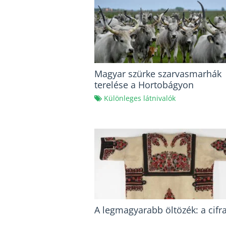
Magyar szürke szarvasmarhák
terelése a Hortobágyon
Különleges látnivalók
A legmagyarabb öltözék: a cifr