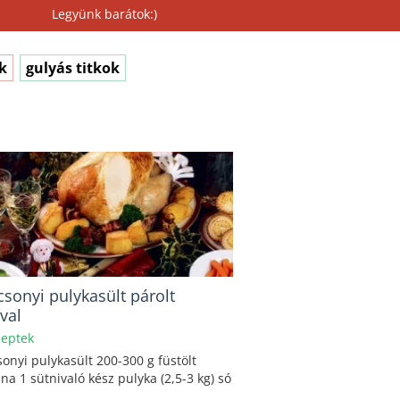
Legyünk barátok:)
k
gulyás titkok
csonyi pulykasült párolt
val
eptek
onyi pulykasült 200-300 g füstölt
na 1 sütnivaló kész pulyka (2,5-3 kg) só