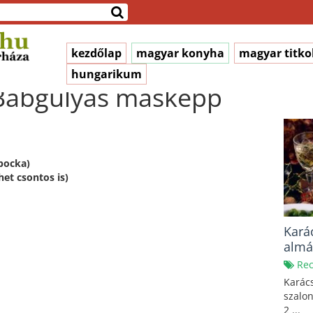
kezdőlap
magyar konyha
magyar titko
hungarikum
 Babgulyás másképp
apocka)
ehet csontos is)
Kará
almá
Rec
Karács
szalon
2 ...