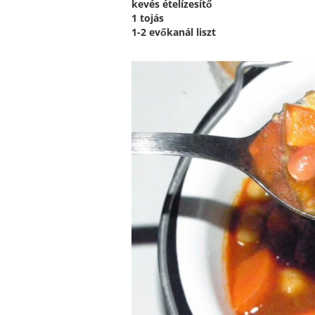
kevés ételízesítő
1 tojás
1-2 evőkanál liszt