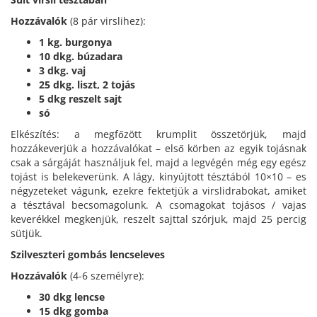
Hozzávalók
(8 pár virslihez):
1 kg. burgonya
10 dkg. búzadara
3 dkg. vaj
25 dkg. liszt, 2 tojás
5 dkg reszelt sajt
só
Elkészítés: a megfőzött krumplit összetörjük, majd
hozzákeverjük a hozzávalókat – első körben az egyik tojásnak
csak a sárgáját használjuk fel, majd a legvégén még egy egész
tojást is belekeverünk. A lágy, kinyújtott tésztából 10×10 – es
négyzeteket vágunk, ezekre fektetjük a virslidrabokat, amiket
a tésztával becsomagolunk. A csomagokat tojásos / vajas
keverékkel megkenjük, reszelt sajttal szórjuk, majd 25 percig
sütjük.
Szilveszteri gombás lencseleves
Hozzávalók
(4-6 személyre):
30 dkg lencse
15 dkg gomba