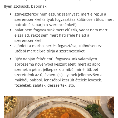
Ilyen szokások, babonák:
szilveszterkor nem eszünk szárnyast, mert elrepül a
szerencsénkkel (a tyúk fogyasztása különösen tilos, mert
hátrafelé kaparja a szerencsénket!)
halat nem fogyasztunk mert elúszik, vadat nem mert
elszalad, rákot sem mert hátrafelé halad a
szerencsénkkel
ajánlott a marha, sertés fogasztása, különösen ez
utóbbi mert előre túrja a szerencsénket
újév napján feltétlenül fogyasszunk valamilyen
aprószemű növényből készült ételt, mert az apró
szemek a pénzt jelképezik, amiből minél többet
szeretnénk az új évben. (is). Ilyenek jellemezően a
mákból, babból, lencséből készült ételek: levesek,
főzelékek, saláták, desszertek, stb.