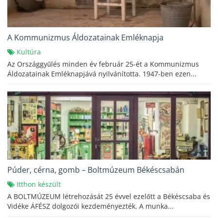
A Kommunizmus Áldozatainak Emléknapja
Kultúra
Az Országgyűlés minden év február 25-ét a Kommunizmus
Áldozatainak Emléknapjává nyilvánította. 1947-ben ezen...
Púder, cérna, gomb – Boltmúzeum Békéscsabán
Itthon készült
A BOLTMÚZEUM létrehozását 25 évvel ezelőtt a Békéscsaba és
Vidéke ÁFÉSZ dolgozói kezdeményezték. A munka...