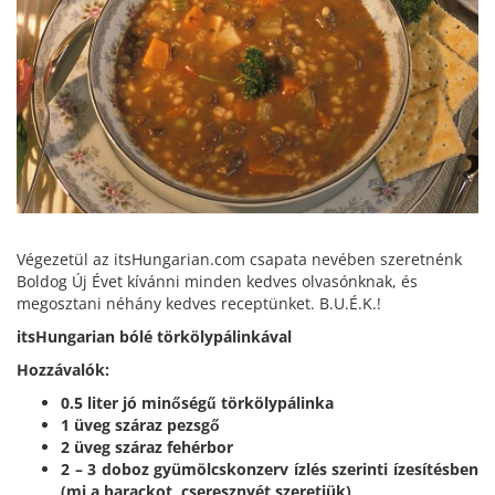
Végezetül az itsHungarian.com csapata nevében szeretnénk
Boldog Új Évet kívánni minden kedves olvasónknak, és
megosztani néhány kedves receptünket. B.U.É.K.!
itsHungarian bólé törkölypálinkával
Hozzávalók:
0.5 liter jó minőségű törkölypálinka
1 üveg száraz pezsgő
2 üveg száraz fehérbor
2 – 3 doboz gyümölcskonzerv ízlés szerinti ízesítésben
(mi a barackot, cseresznyét szeretjük)