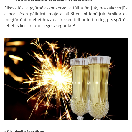
Elkészítés: a gyümölcskonzervet a tálba öntjük, hozzákeverjük
a bort, és a pálinkát, majd a hűtőben jól lehűtjük. Amikor ez
megtörtént, mehet hozzá a frissen felbontott hideg pezsgő, és
lehet is koccintani – egészségünkre!
Sült virsli tésztában