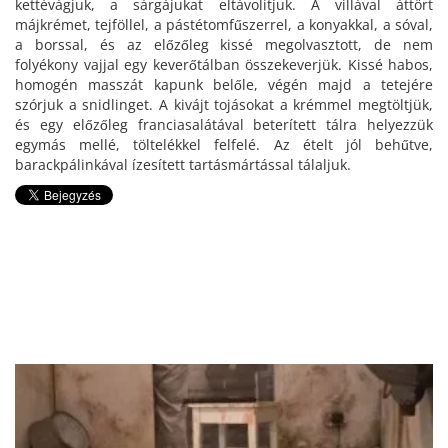
kettévágjuk, a sárgájukat eltávolítjuk. A villával áttört
májkrémet, tejföllel, a pástétomfűszerrel, a konyakkal, a sóval,
a borssal, és az előzőleg kissé megolvasztott, de nem
folyékony vajjal egy keverőtálban összekeverjük. Kissé habos,
homogén masszát kapunk belőle, végén majd a tetejére
szórjuk a snidlinget. A kivájt tojásokat a krémmel megtöltjük,
és egy előzőleg franciasalátával beterített tálra helyezzük
egymás mellé, töltelékkel felfelé. Az ételt jól behűtve,
barackpálinkával ízesített tartásmártással tálaljuk.