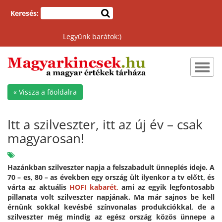
Keresés:
Legyünk barátok:)
Toggl
navig
« Vissza a főoldalra
Itt a szilveszter, itt az új év – csak
magyarosan!
Hazánkban szilveszter napja a felszabadult ünneplés ideje. A
70 – es, 80 – as években egy ország ült ilyenkor a tv előtt, és
várta az aktuális
HOFI kabarét,
ami az egyik legfontosabb
pillanata volt szilveszter napjának. Ma már sajnos be kell
érnünk sokkal kevésbé színvonalas produkciókkal, de a
szilveszter még mindig az egész ország közös ünnepe a