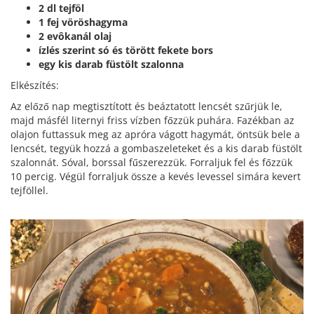
2 dl tejföl
1 fej vöröshagyma
2 evôkanál olaj
ízlés szerint só és törött fekete bors
egy kis darab füstölt szalonna
Elkészítés:
Az előző nap megtisztított és beáztatott lencsét szűrjük le,
majd másfél liternyi friss vízben főzzük puhára. Fazékban az
olajon futtassuk meg az apróra vágott hagymát, öntsük bele a
lencsét, tegyük hozzá a gombaszeleteket és a kis darab füstölt
szalonnát. Sóval, borssal fűszerezzük. Forraljuk fel és főzzük
10 percig. Végül forraljuk össze a kevés levessel simára kevert
tejföllel.