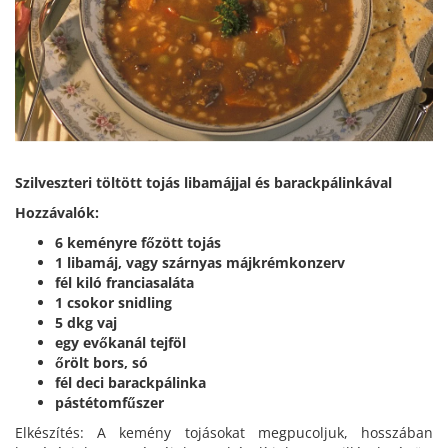
Szilveszteri töltött tojás libamájjal és barackpálinkával
Hozzávalók:
6 keményre főzött tojás
1 libamáj, vagy szárnyas májkrémkonzerv
fél kiló franciasaláta
1 csokor snidling
5 dkg vaj
egy evőkanál tejföl
őrölt bors, só
fél deci barackpálinka
pástétomfűszer
Elkészítés: A kemény tojásokat megpucoljuk, hosszában