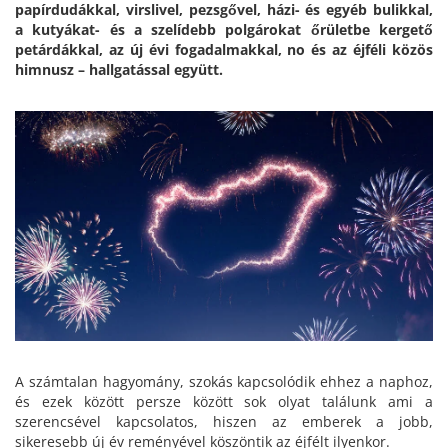
papírdudákkal, virslivel, pezsgővel, házi- és egyéb bulikkal,
a kutyákat- és a szelídebb polgárokat őrületbe kergető
petárdákkal, az új évi fogadalmakkal, no és az éjféli közös
himnusz – hallgatással együtt.
A számtalan hagyomány, szokás kapcsolódik ehhez a naphoz,
és ezek között persze között sok olyat találunk ami a
szerencsével kapcsolatos, hiszen az emberek a jobb,
sikeresebb új év reményével köszöntik az éjfélt ilyenkor.