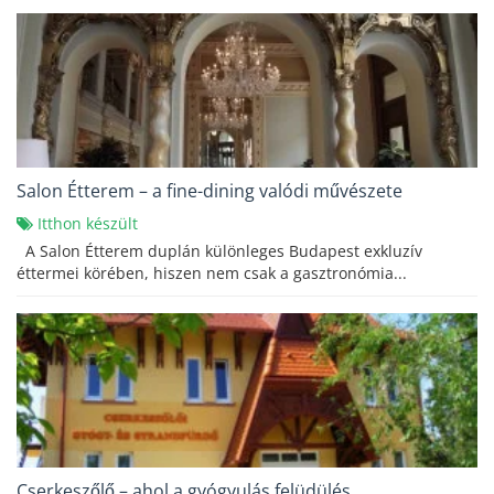
Salon Étterem – a fine-dining valódi művészete
Itthon készült
A Salon Étterem duplán különleges Budapest exkluzív
éttermei körében, hiszen nem csak a gasztronómia...
Cserkeszőlő – ahol a gyógyulás felüdülés