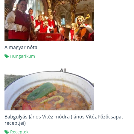
A magyar nóta
Hungarikum
Babgulyás János Vitéz módra (János Vitéz Főzőcsapat
receptjei)
Receptek