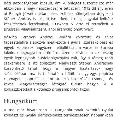
házi gazdaságában készült, ám különleges fűszeres íze már
ekkoriban is nagy népszerűségre tett szert. 1912-től egy éven
át Balogh József méltán híres kolbászműhelyében dolgozott
Stéberl András is, aki itt ismerkedett meg a gyulai kolbász
készítésének fortélyaival. 1935-ben ő vitte el termékeit a
Brüsszeli Világkiállításra, ahol aranydiplomát nyert.
Később Stréberl András Gyulára költözött, és saját
tapasztalatira alapozva megkezdte a gyulai szárazkolbász és
egyéb kolbászok nagyüzemi előállítását, a város és Európa
lakóinak legnagyobb örömére. Üzeme rövidesen az ország
egyik legnagyobb húsfeldolgozójává vált, így a térség több
szakembere is itt dolgozott. Nagyrészt Stéberl Andrásnak
köszönhető tehát, hogy a magyar háztartások nagy
százalékában ma is található a hűtőben egy-egy, papírba
csomagolt, paprikás illatot árasztó hosszúkás csomag, és
kevés, Magyarországra látogató turista hagyja ki a
kolbászkóstolást a kötelező programpontok közül.
Hungarikum
A ma már hivatalosan is Hungarikumnak számító Gyulai
kolbászt és Gyulai pároskolbászt természetesen napjainkban