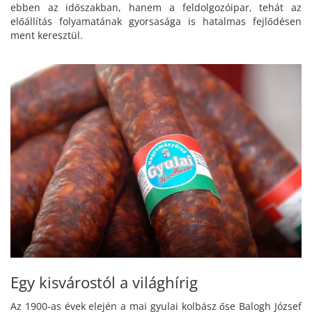
ebben az időszakban, hanem a feldolgozóipar, tehát az
előállítás folyamatának gyorsasága is hatalmas fejlődésen
ment keresztül.
Egy kisvárostól a világhírig
Az 1900-as évek elején a mai gyulai kolbász őse Balogh József