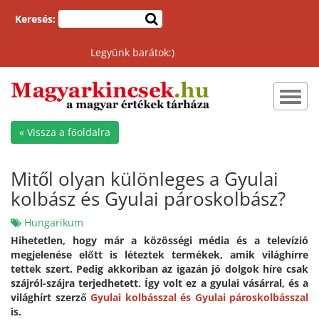
Keresés:
Legyünk barátok:)
Toggl
navig
« Vissza a főoldalra
Mitől olyan különleges a Gyulai
kolbász és Gyulai pároskolbász?
Hungarikum
Hihetetlen, hogy már a közösségi média és a televízió
megjelenése előtt is léteztek termékek, amik világhírre
tettek szert. Pedig akkoriban az igazán jó dolgok híre csak
szájról-szájra terjedhetett. Így volt ez a gyulai vásárral, és a
világhírt szerző
Gyulai kolbásszal és Gyulai pároskolbásszal
is.