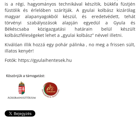
is a régi, hagyományos technikával készítik, bükkfa füstjén
füstölik és érlelőben szárítják. A gyulai kolbász kizárólag
magyar alapanyagokból készül, és eredetvédett, tehát
törvényi szabályozások alapján egyedül a Gyula és
Békéscsaba közigazgatási határain belül készült
kolbászféleségeket lehet a „gyulai kolbász” névvel illetni.
Kiválóan illik hozzá egy pohár pálinka , no meg a frissen sült,
illatos kenyér!
Fotók: https://gyulaihentesek.hu