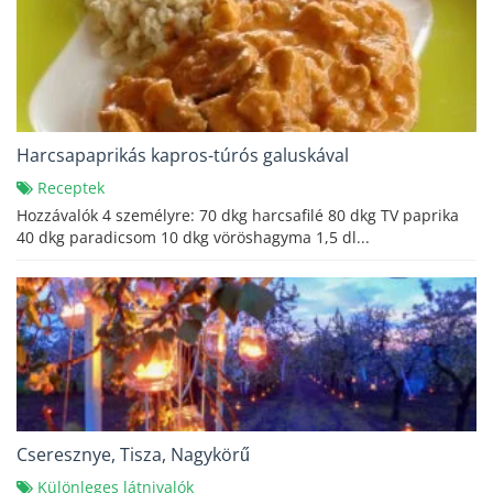
Harcsapaprikás kapros-túrós galuskával
Receptek
Hozzávalók 4 személyre: 70 dkg harcsafilé 80 dkg TV paprika
40 dkg paradicsom 10 dkg vöröshagyma 1,5 dl...
Cseresznye, Tisza, Nagykörű
Különleges látnivalók