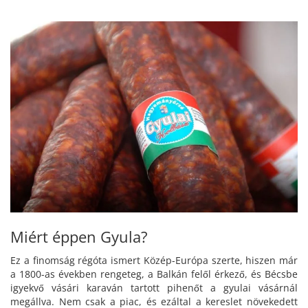
Miért éppen Gyula?
Ez a finomság régóta ismert Közép-Európa szerte, hiszen már
a 1800-as években rengeteg, a Balkán felől érkező, és Bécsbe
igyekvő vásári karaván tartott pihenőt a gyulai vásárnál
megállva. Nem csak a piac, és ezáltal a kereslet növekedett