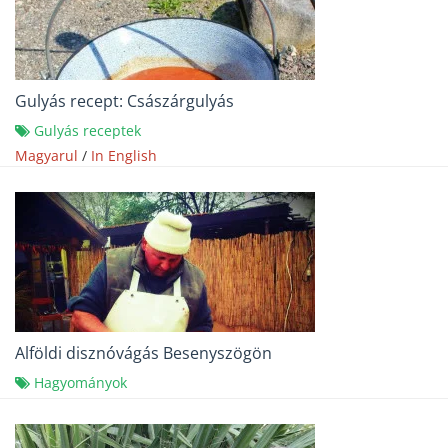
Gulyás recept: Császárgulyás
Gulyás receptek
Magyarul
/
In English
Alföldi disznóvágás Besenyszögön
Hagyományok