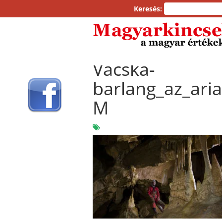
Keresés:
Vacska-
barlang_az_ari
M