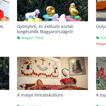
ük,
Gyönyörű, és exkluzív asztali
Guly
kiegészítők Magyarországról
Magyar Titkok
Gul
Magya
A matyó hímzéskultúra
A toj