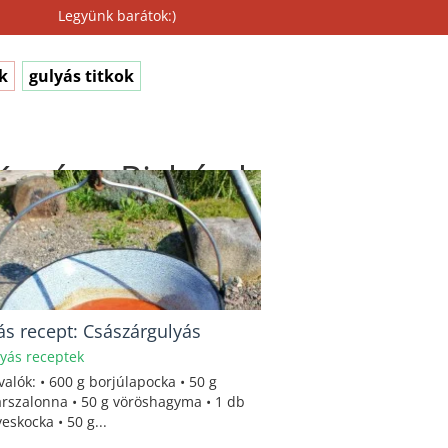
Legyünk barátok:)
k
gulyás titkok
Kovács_Richárd
ás recept: Császárgulyás
yás receptek
alók: • 600 g borjúlapocka • 50 g
rszalonna • 50 g vöröshagyma • 1 db
eskocka • 50 g...