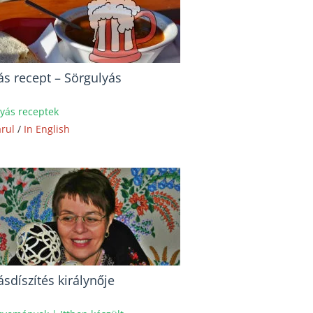
ás recept – Sörgulyás
yás receptek
rul
/
In English
ásdíszítés királynője