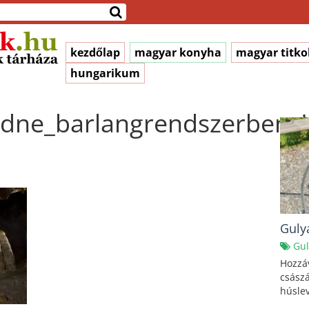
kezdőlap
magyar konyha
magyar titko
hungarikum
adne_barlangrendszerben_
Guly
Gul
Hozzáv
császá
húslev