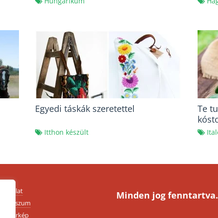
Hungarikum
Ha
Egyedi táskák szeretettel
Te t
kósto
Itthon készült
Ita
apcsolat
Minden jog fenntartva.
mpresszum
ldaltérkép