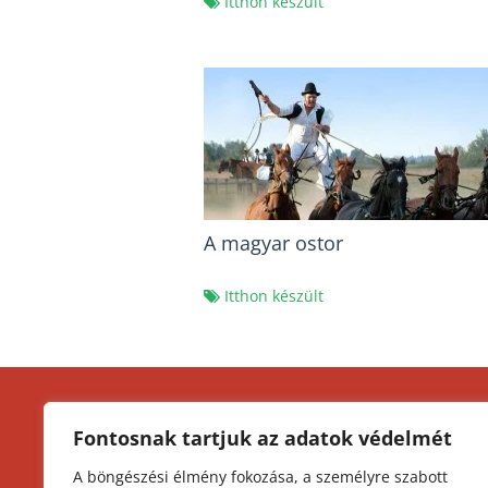
Itthon készült
A magyar ostor
Itthon készült
KEZDŐLAP
K
Fontosnak tartjuk az adatok védelmét
I
MAGYAR KONYHA
A böngészési élmény fokozása, a személyre szabott
O