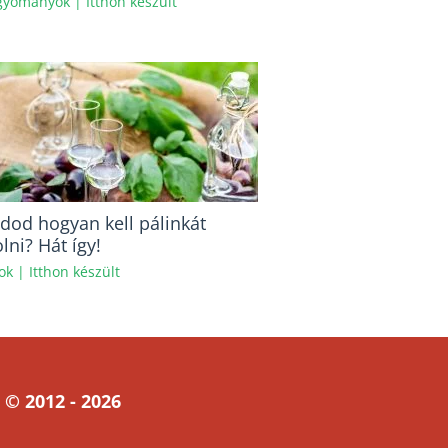
gyományok
|
Itthon készült
udod hogyan kell pálinkát
lni? Hát így!
lok
|
Itthon készült
 © 2012 - 2026