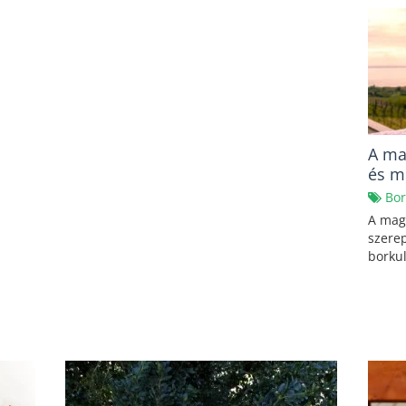
A ma
és m
Bor
A mag
szerep
borkul