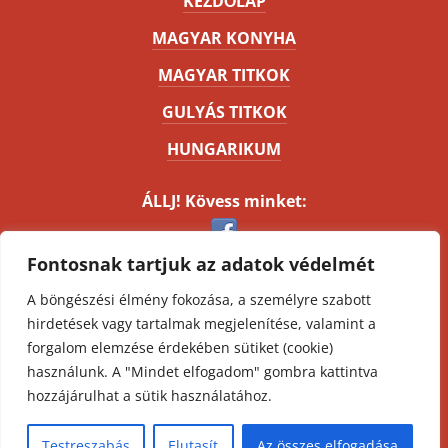
KEZDŐLAP
MAGYAR KONYHA
MAGYAR TITKOK
GULYÁS TITKOK
HUNGARIKUM
ÁLLJ! Kövess minket:
Fontosnak tartjuk az adatok védelmét
Kapcsolat
A böngészési élmény fokozása, a személyre szabott
Impresszum
hirdetések vagy tartalmak megjelenítése, valamint a
Oldaltérkép
forgalom elemzése érdekében sütiket (cookie)
ÁSZF
használunk. A "Mindet elfogadom" gombra kattintva
Adatvédelmi nyilatkozat
hozzájárulhat a sütik használatához.
Minden jog fenntartva. © 2012 - 2026
Testreszabás
Elutasít
Az összes elfogadása