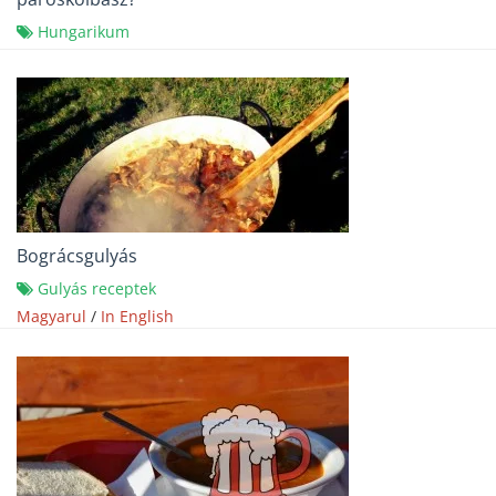
Hungarikum
Bográcsgulyás
Gulyás receptek
Magyarul
/
In English