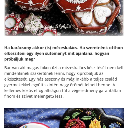
Ha karácsony akkor (is) mézeskalács. Ha szeretnénk otthon
elkészíteni egy ilyen süteményt mit ajánlana, hogyan
próbáljuk meg?
Bár van aki magas fokon űzi a mézeskalács készítését nem kell
mindenkinek szakértőnek lenni, hogy kipróbáljuk az
elkészítését. Egy háziasszony és még inkább a teljes család
gyermekekkel együtt szintén nagy örömét lelheti benne. A
kellemes közös elfoglaltságon túl a végeredmény garantáltan
finom és szívet melengető lesz.