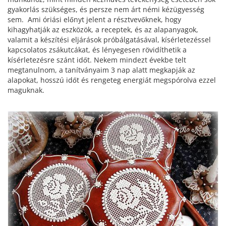
gyakorlás szükséges, és persze nem árt némi kézügyesség
sem. Ami óriási előnyt jelent a résztvevőknek, hogy
kihagyhatják az eszközök, a receptek, és az alapanyagok,
valamit a készítési eljárások próbálgatásával, kísérletezéssel
kapcsolatos zsákutcákat, és lényegesen rövidíthetik a
kísérletezésre szánt időt. Nekem mindezt évekbe telt
megtanulnom, a tanítványaim 3 nap alatt megkapják az
alapokat, hosszú időt és rengeteg energiát megspórolva ezzel
maguknak.