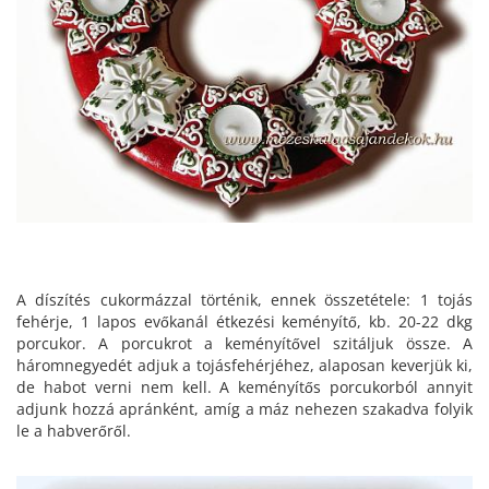
A díszítés cukormázzal történik, ennek összetétele: 1 tojás
fehérje, 1 lapos evőkanál étkezési keményítő, kb. 20-22 dkg
porcukor. A porcukrot a keményítővel szitáljuk össze. A
háromnegyedét adjuk a tojásfehérjéhez, alaposan keverjük ki,
de habot verni nem kell. A keményítős porcukorból annyit
adjunk hozzá apránként, amíg a máz nehezen szakadva folyik
le a habverőről.