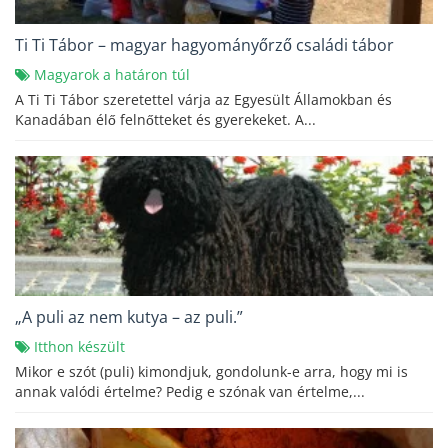
Ti Ti Tábor – magyar hagyományőrző családi tábor
Magyarok a határon túl
A Ti Ti Tábor szeretettel várja az Egyesült Államokban és
Kanadában élő felnőtteket és gyerekeket. A...
„A puli az nem kutya – az puli.”
Itthon készült
Mikor e szót (puli) kimondjuk, gondolunk-e arra, hogy mi is
annak valódi értelme? Pedig e szónak van értelme,...