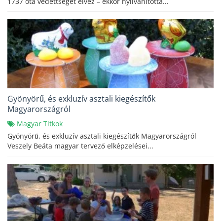
1737 óta védettséget élvez – ekkor nyilvánította...
Gyönyörű, és exkluzív asztali kiegészítők
Magyarországról
Magyar Titkok
Gyönyörű, és exkluzív asztali kiegészítők Magyarországról
Veszely Beáta magyar tervező elképzelései...