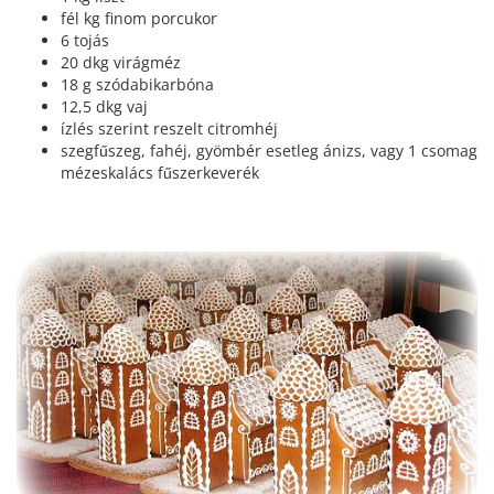
fél kg finom porcukor
6 tojás
20 dkg virágméz
18 g szódabikarbóna
12,5 dkg vaj
ízlés szerint reszelt citromhéj
szegfűszeg, fahéj, gyömbér esetleg ánizs, vagy 1 csomag
mézeskalács fűszerkeverék