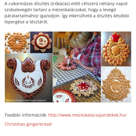
A cukormázas díszítés (írókázás) előtt célszerű néhány napot
szobalevegőn tartani a mézeskalácsokat, hogy a levegő
páratartalmához igazodjon. Így elkerülhető a díszítés későbbi
lepergése a tésztáról.
További információk:
http://www.mezeskalacsajandekok.hu/
Christmas gingerbread