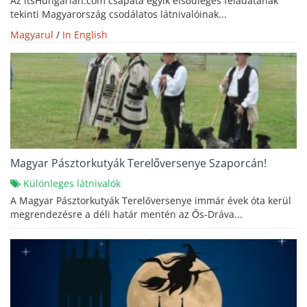
Az itsHungarian.com csapata egyik elsődleges feladatának
tekinti Magyarország csodálatos látnivalóinak...
Magyarul
/
In English
Magyar Pásztorkutyák Terelőversenye Szaporcán!
Különleges látnivalók
A Magyar Pásztorkutyák Terelőversenye immár évek óta kerül
megrendezésre a déli határ mentén az Ős-Dráva...