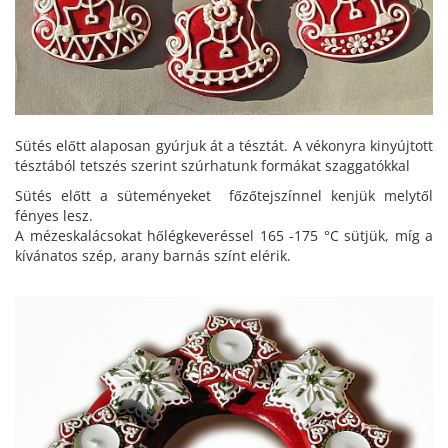
Sütés előtt alaposan gyúrjuk át a tésztát. A vékonyra kinyújtott
tésztából tetszés szerint szúrhatunk formákat szaggatókkal
Sütés előtt a süteményeket főzőtejszínnel kenjük melytől
fényes lesz.
A mézeskalácsokat hőlégkeveréssel 165 -175 °C sütjük, míg a
kívánatos szép, arany barnás színt elérik.