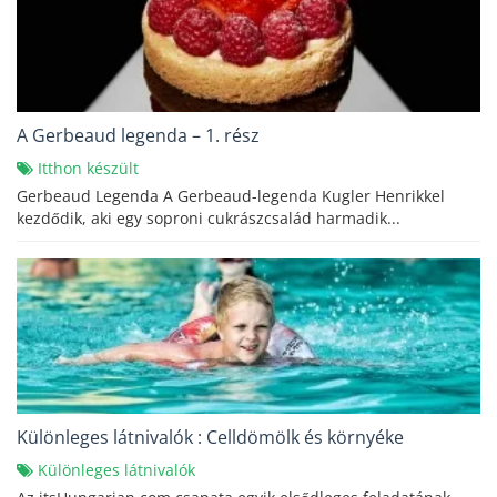
A Gerbeaud legenda – 1. rész
Itthon készült
Gerbeaud Legenda A Gerbeaud-legenda Kugler Henrikkel
kezdődik, aki egy soproni cukrászcsalád harmadik...
Különleges látnivalók : Celldömölk és környéke
Különleges látnivalók