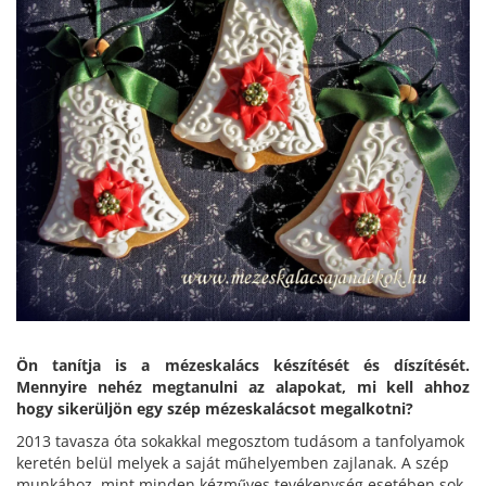
Ön tanítja is a mézeskalács készítését és díszítését.
Mennyire nehéz megtanulni az alapokat, mi kell ahhoz
hogy sikerüljön egy szép mézeskalácsot megalkotni?
2013 tavasza óta sokakkal megosztom tudásom a tanfolyamok
keretén belül melyek a saját műhelyemben zajlanak. A szép
munkához, mint minden kézműves tevékenység esetében sok