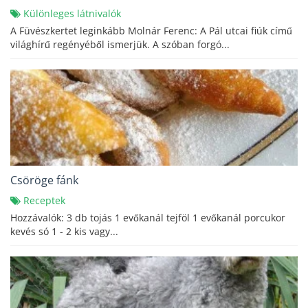
Különleges látnivalók
A Füvészkertet leginkább Molnár Ferenc: A Pál utcai fiúk című
világhírű regényéből ismerjük. A szóban forgó...
Csöröge fánk
Receptek
Hozzávalók: 3 db tojás 1 evőkanál tejföl 1 evőkanál porcukor
kevés só 1 - 2 kis vagy...