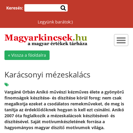
Keresés:
Legyünk barátok:)
Toggl
navig
« Vissza a főoldalra
Karácsonyi mézeskalács
Vargáné Orbán Anikó művészi kézműves élete a gyönyörű
finomságok készítése- és díszítése körül forog: nem csak
megalkotja ezeket a csodálatos remekműveket, de meg is
tanítja az érdeklődőknek hogyan is kell ezt csinálni. Anikó
2007 óta foglalkozik a mézeskalácsok készítésével- és
díszítésével. Saját motívumkészletének forrása a
hagyományos magyar díszítő motívumok világa.