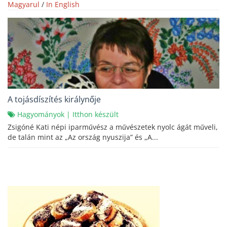
Magyarul
/
In English
A tojásdíszítés királynője
Hagyományok
|
Itthon készült
Zsigóné Kati népi iparművész a művészetek nyolc ágát műveli,
de talán mint az „Az ország nyuszija” és „A...