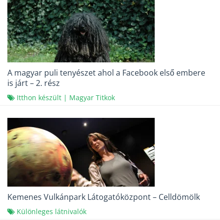
A magyar puli tenyészet ahol a Facebook első embere
is járt – 2. rész
Itthon készült
|
Magyar Titkok
Kemenes Vulkánpark Látogatóközpont – Celldömölk
Különleges látnivalók