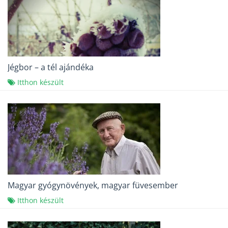
Jégbor – a tél ajándéka
Itthon készült
Magyar gyógynövények, magyar füvesember
Itthon készült