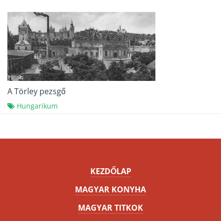
A Törley pezsgő
Hungarikum
KEZDŐLAP
MAGYAR KONYHA
MAGYAR TITKOK