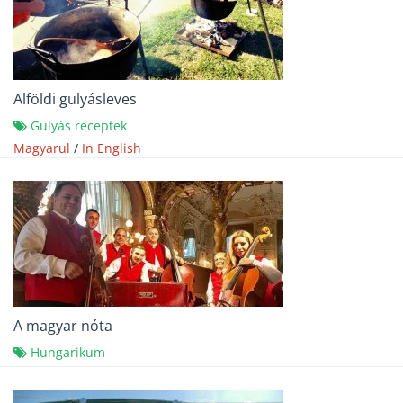
Alföldi gulyásleves
Gulyás receptek
Magyarul
/
In English
A magyar nóta
Hungarikum