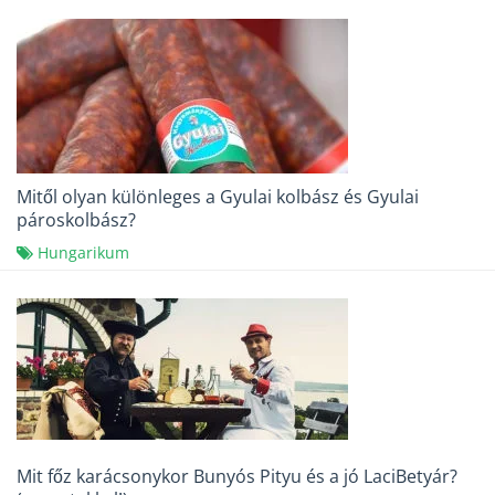
Mitől olyan különleges a Gyulai kolbász és Gyulai
pároskolbász?
Hungarikum
Mit főz karácsonykor Bunyós Pityu és a jó LaciBetyár?