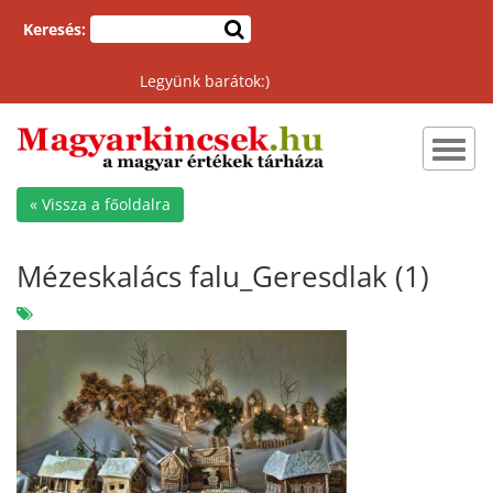
Keresés:
Legyünk barátok:)
Toggl
navig
« Vissza a főoldalra
Mézeskalács falu_Geresdlak (1)