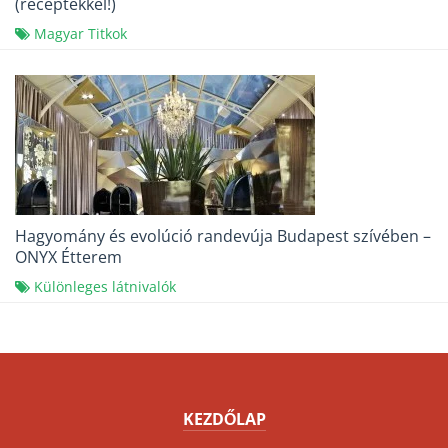
(receptekkel!)
Magyar Titkok
Hagyomány és evolúció randevúja Budapest szívében –
ONYX Étterem
Különleges látnivalók
KEZDŐLAP