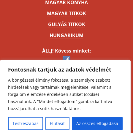
MAGYAR KONYHA
MAGYAR TITKOK
GULYÁS TITKOK
HUNGARIKUM
ÁLLJ! Kövess minket:
Fontosnak tartjuk az adatok védelmét
Kapcsolat
A böngészési élmény fokozása, a személyre szabott
Impresszum
hirdetések vagy tartalmak megjelenítése, valamint a
Oldaltérkép
forgalom elemzése érdekében sütiket (cookie)
ÁSZF
használunk. A "Mindet elfogadom" gombra kattintva
Adatvédelmi nyilatkozat
hozzájárulhat a sütik használatához.
Minden jog fenntartva. © 2012 - 2026
Testreszabás
Elutasít
Az összes elfogadása