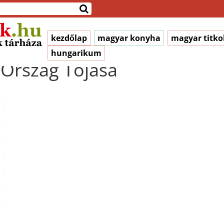
kezdőlap
magyar konyha
magyar titko
hungarikum
 Ország Tojása