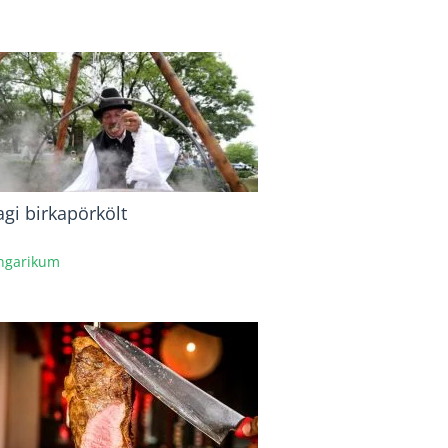
gi birkapörkölt
ngarikum