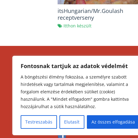
itsHungarian/Mr.Goulash
receptverseny
Itthon készült
KEZDŐLAP
K
Fontosnak tartjuk az adatok védelmét
I
MAGYAR KONYHA
A böngészési élmény fokozása, a személyre szabott
O
hirdetések vagy tartalmak megjelenítése, valamint a
MAGYAR TITKOK
Á
forgalom elemzése érdekében sütiket (cookie)
A
GULYÁS TITKOK
használunk. A "Mindet elfogadom" gombra kattintva
hozzájárulhat a sütik használatához.
HUNGARIKUM
Testreszabás
Elutasít
Az összes elfogadása
ÁLLJ! Kövess minket: