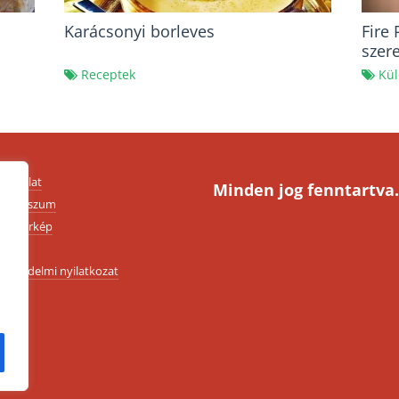
Karácsonyi borleves
Fire
szer
Receptek
Kül
apcsolat
Minden jog fenntartva.
mpresszum
ldaltérkép
SZF
datvédelmi nyilatkozat