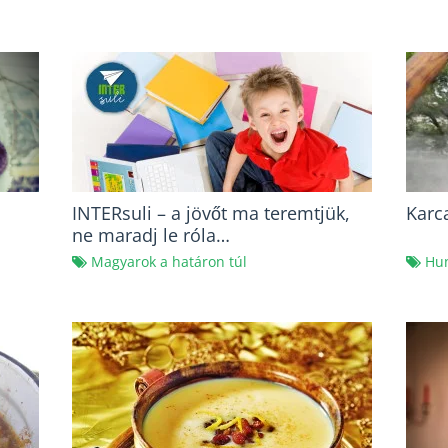
INTERsuli – a jövőt ma teremtjük,
Karca
ne maradj le róla…
Magyarok a határon túl
Hu