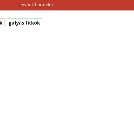
Legyünk barátok:)
k
gulyás titkok