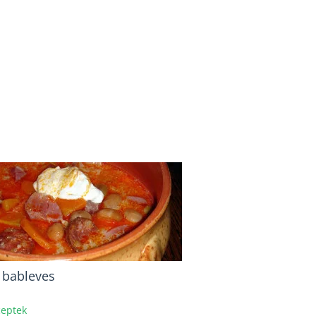
i bableves
eptek