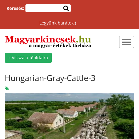
Keresés:
Legyünk barátok:)
Toggl
navig
« Vissza a főoldalra
Hungarian-Gray-Cattle-3