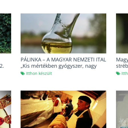
PÁLINKA – A MAGYAR NEMZETI ITAL
Magy
2.
„Kis mértékben gyógyszer, nagy
stré
mértékben orvosság.”
Itthon készült
Itt