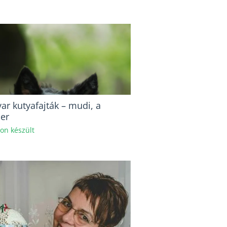
ar kutyafajták – mudi, a
ber
hon készült