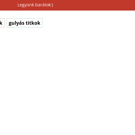
Legyünk barátok:)
k
gulyás titkok