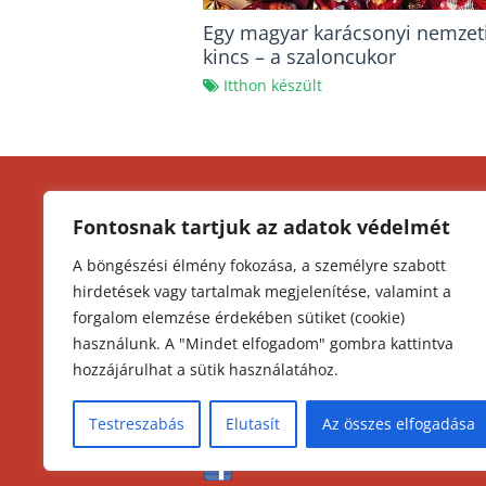
Egy magyar karácsonyi nemzet
kincs – a szaloncukor
Itthon készült
KEZDŐLAP
K
Fontosnak tartjuk az adatok védelmét
I
MAGYAR KONYHA
A böngészési élmény fokozása, a személyre szabott
O
hirdetések vagy tartalmak megjelenítése, valamint a
MAGYAR TITKOK
Á
forgalom elemzése érdekében sütiket (cookie)
A
GULYÁS TITKOK
használunk. A "Mindet elfogadom" gombra kattintva
hozzájárulhat a sütik használatához.
HUNGARIKUM
Testreszabás
Elutasít
Az összes elfogadása
ÁLLJ! Kövess minket: