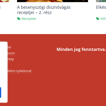
i
A besenyszögi disznóvágás
Elké
receptjei – 2. rész
Receptek
Itt
apcsolat
Minden jog fenntartva.
mpresszum
ldaltérkép
SZF
datvédelmi nyilatkozat