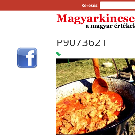
Keresés:
P9073621