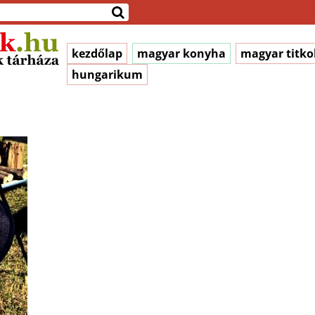
kezdőlap
magyar konyha
magyar titko
hungarikum