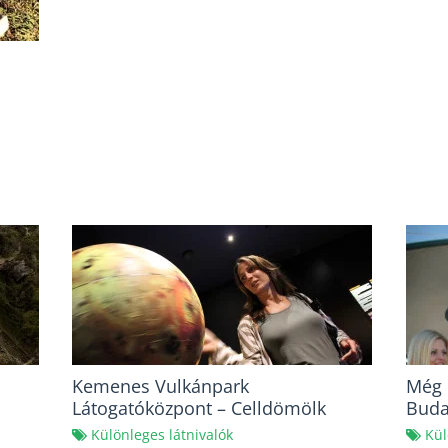
Kemenes Vulkánpark
Még m
Látogatóközpont – Celldömölk
Buda
Különleges látnivalók
Kül