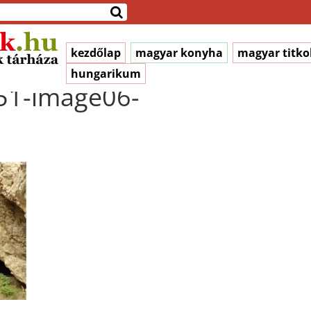
kezdőlap
magyar konyha
magyar titko
hungarikum
51-image06-