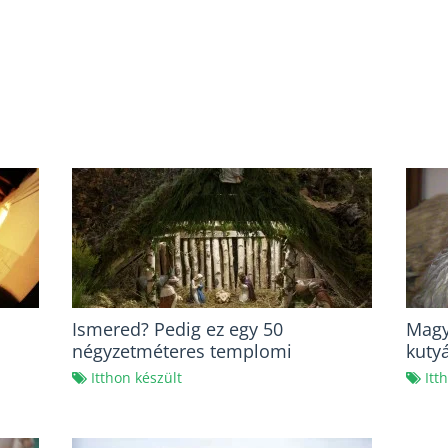
Ismered? Pedig ez egy 50
Magy
négyzetméteres templomi
kutyá
betlehem!
Itthon készült
Itt