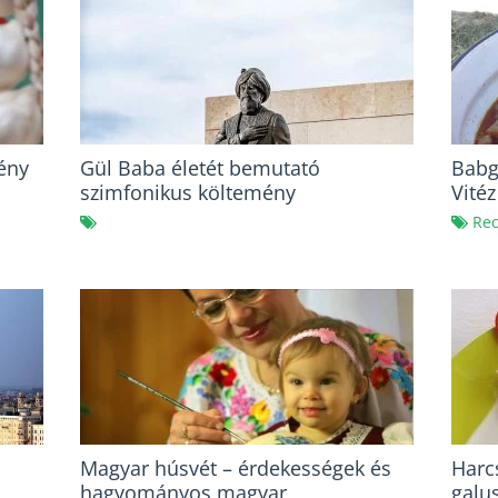
ény
Gül Baba életét bemutató
Babg
szimfonikus költemény
Vitéz
világpremierje
Rec
Magyar húsvét – érdekességek és
Harc
hagyományos magyar
galu