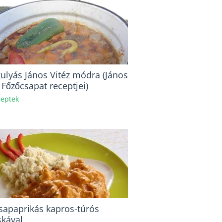
ulyás János Vitéz módra (János
 Főzőcsapat receptjei)
eptek
sapaprikás kapros-túrós
skával