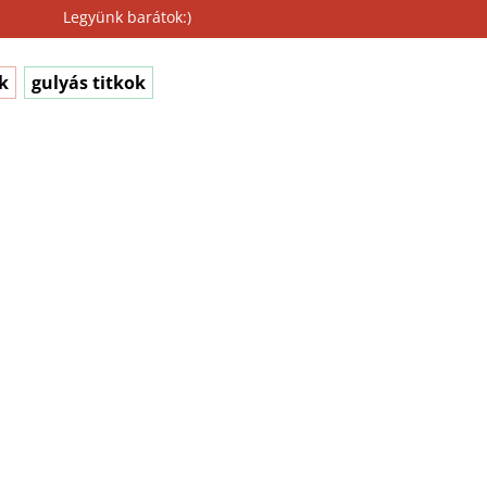
Legyünk barátok:)
k
gulyás titkok