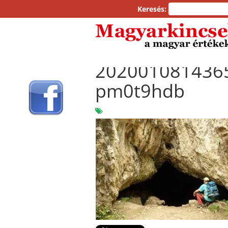
Keresés:
202001081436
pm0t9hdb