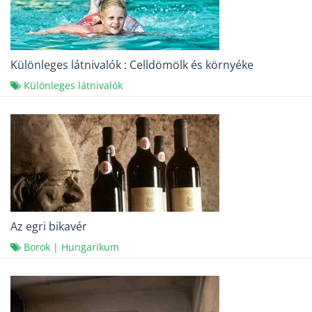
Különleges látnivalók : Celldömölk és környéke
Különleges látnivalók
Az egri bikavér
Borok
|
Hungarikum