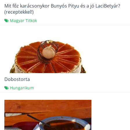
Mit főz karácsonykor Bunyós Pityu és a jó LaciBetyár?
(receptekkel!)
Magyar Titkok
Dobostorta
Hungarikum