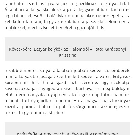
tanítható, ezért is javasoljuk a gazdiknak a kutyaiskolát.
Általában a kutyaiskolák sztárja, a leggyorsabban tanuló és
legjobban teljesítő „diák”. Maximum az okoz nehézséget, arra
kell külön tanítani, hogy az iskolában a játszáskor elmenjen a
többiekkel, mert szívesebben őrzi a gazdáját itt is.
Köves-bérci Betyár kölykök az F alomból – Fotó: Karácsonyi
Krisztina
Inkább emberes kutya, általában jobban kedveli az emberek,
mint a kutyák társaságát. Ezért is lett kedvelt a városi kutyások
körében is, hisz ha a gazdi azt szeretné, úgy szoktatja,
kávéházakba jár, nyugodtan kíséri bárhová, és még boldog is
ettől, nem hiányzik a nyáj, nem akar egész nap futni, ha nincs
feladat, tud nyugodtan pihenni. Ha a magyar pásztorkutyák
közül a pumi a bohóc, a puli a szőrgombóc, akkor egészen
biztos, hogy a mudi a stréber.
Nyírségfia Sunny Peach, a jövő agility reménysége