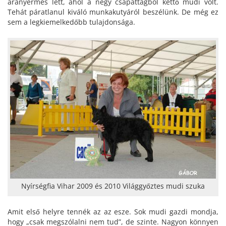
aranyérmes lett, ahol a négy csapattagból kettő mudi volt.
Tehát páratlanul kiváló munkakutyáról beszélünk. De még ez
sem a legkiemelkedőbb tulajdonsága.
Nyírségfia Vihar 2009 és 2010 Világgyőztes mudi szuka
Amit első helyre tennék az az esze. Sok mudi gazdi mondja,
hogy „csak megszólalni nem tud”, de szinte. Nagyon könnyen