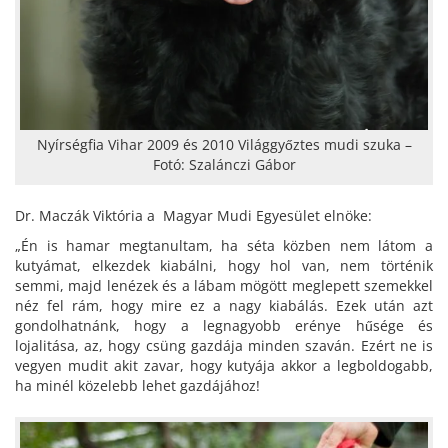
Nyírségfia Vihar 2009 és 2010 Világgyőztes mudi szuka –
Fotó: Szalánczi Gábor
Dr. Maczák Viktória a Magyar Mudi Egyesület elnöke:
„Én is hamar megtanultam, ha séta közben nem látom a
kutyámat, elkezdek kiabálni, hogy hol van, nem történik
semmi, majd lenézek és a lábam mögött meglepett szemekkel
néz fel rám, hogy mire ez a nagy kiabálás. Ezek után azt
gondolhatnánk, hogy a legnagyobb erénye hűsége és
lojalitása, az, hogy csüng gazdája minden szaván. Ezért ne is
vegyen mudit akit zavar, hogy kutyája akkor a legboldogabb,
ha minél közelebb lehet gazdájához!