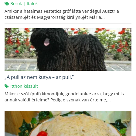
Borok
|
Italok
Amikor a hatalmas Festetics gróf látta vendégül Ausztria
császárnőjét és Magyarország királynőjét Mária...
„A puli az nem kutya – az puli.”
Itthon készült
Mikor e szót (puli) kimondjuk, gondolunk-e arra, hogy mi is
annak valódi értelme? Pedig e szónak van értelme,...