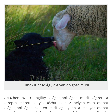
Kunok Kincse Ági, aktívan dolgozó mudi
2014-ben az FCI agility világbajnokságon mudi végzett a
közepes méretű kutyák között az első helyen és a csapat
világbajnokságon szintén midi agilityben a magyar csapat