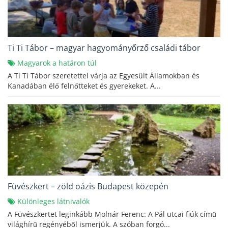
Ti Ti Tábor – magyar hagyományőrző családi tábor
Magyarok a határon túl
A Ti Ti Tábor szeretettel várja az Egyesült Államokban és
Kanadában élő felnőtteket és gyerekeket. A...
Füvészkert – zöld oázis Budapest közepén
Különleges látnivalók
A Füvészkertet leginkább Molnár Ferenc: A Pál utcai fiúk című
világhírű regényéből ismerjük. A szóban forgó...