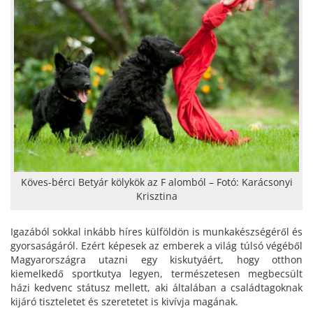
Köves-bérci Betyár kölykök az F alomból – Fotó: Karácsonyi
Krisztina
Igazából sokkal inkább híres külföldön is munkakészségéről és
gyorsaságáról. Ezért képesek az emberek a világ túlsó végéből
Magyarországra utazni egy kiskutyáért, hogy otthon
kiemelkedő sportkutya legyen, természetesen megbecsült
házi kedvenc státusz mellett, aki általában a családtagoknak
kijáró tiszteletet és szeretetet is kivívja magának.