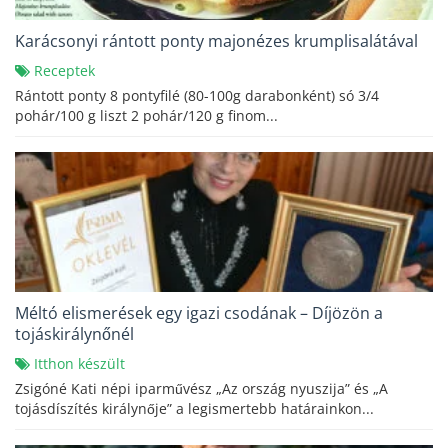
Karácsonyi rántott ponty majonézes krumplisalátával
Receptek
Rántott ponty 8 pontyfilé (80-100g darabonként) só 3/4
pohár/100 g liszt 2 pohár/120 g finom...
Méltó elismerések egy igazi csodának – Díjözön a
tojáskirálynőnél
Itthon készült
Zsigóné Kati népi iparművész „Az ország nyuszija” és „A
tojásdíszítés királynője” a legismertebb határainkon...