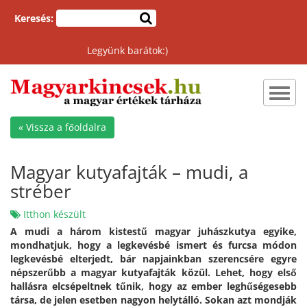
Keresés:
Legyünk barátok:)
Toggl
navig
« Vissza a főoldalra
Magyar kutyafajták – mudi, a
stréber
Itthon készült
A mudi a három kistestű magyar juhászkutya egyike,
mondhatjuk, hogy a legkevésbé ismert és furcsa módon
legkevésbé elterjedt, bár napjainkban szerencsére egyre
népszerűbb a magyar kutyafajták közül. Lehet, hogy első
hallásra elcsépeltnek tűnik, hogy az ember leghűségesebb
társa, de jelen esetben nagyon helytálló. Sokan azt mondják