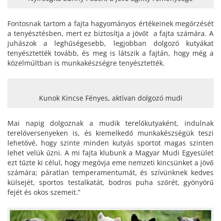
Fontosnak tartom a fajta hagyományos értékeinek megőrzését
a tenyésztésben, mert ez biztosítja a jövőt a fajta számára. A
juhászok a leghűségesebb, legjobban dolgozó kutyákat
tenyésztették tovább, és meg is látszik a fajtán, hogy még a
közelmúltban is munkakészségre tenyésztették.
Kunok Kincse Fényes, aktívan dolgozó mudi
Mai napig dolgoznak a mudik terelőkutyaként, indulnak
terelőversenyeken is, és kiemelkedő munkakészségük teszi
lehetővé, hogy szinte minden kutyás sportot magas szinten
lehet velük űzni. A mi fajta klubunk a Magyar Mudi Egyesület
ezt tűzte ki célul, hogy megóvja eme nemzeti kincsünket a jövő
számára; páratlan temperamentumát, és szívünknek kedves
külsejét, sportos testalkatát, bodros puha szőrét, gyönyörű
fejét és okos szemeit.”