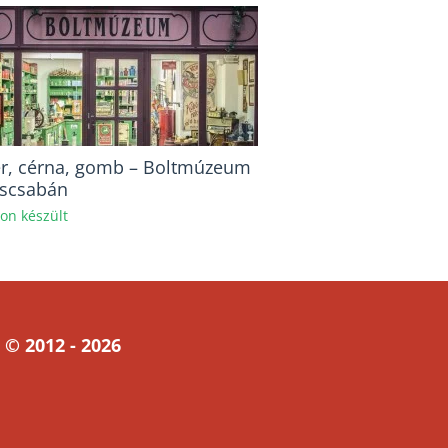
r, cérna, gomb – Boltmúzeum
scsabán
hon készült
 © 2012 - 2026