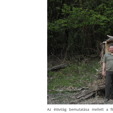
Az élővilág bemutatása mellett a f