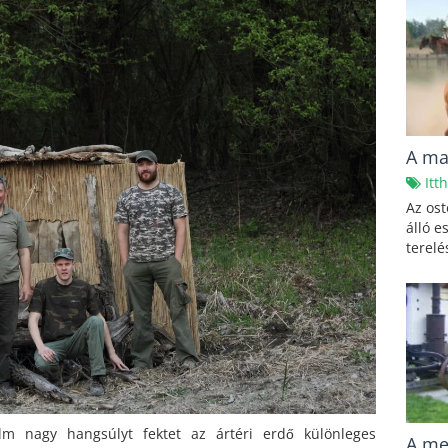
A ma
Itt
Az ost
álló e
terelés
ilm nagy hangsúlyt fektet az ártéri erdő különleges
A me