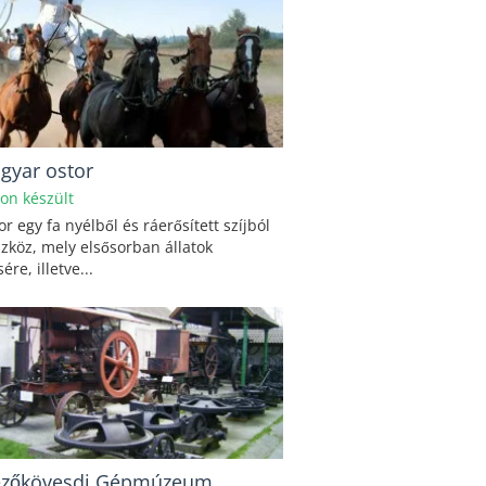
gyar ostor
hon készült
or egy fa nyélből és ráerősített szíjból
szköz, mely elsősorban állatok
ére, illetve...
zőkövesdi Gépmúzeum