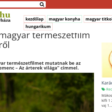
kezdőlap
magyar konyha
magyar titko
hungarikum
 magyar természetfilm
ről
ar természetfilmet mutatnak be az
menc – Az árterek világa” címmel.
Kará
Rec
Mákos
kifli 
vaj 1..