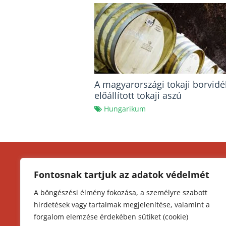
A magyarországi tokaji borvid
előállított tokaji aszú
Hungarikum
KEZDŐLAP
K
Fontosnak tartjuk az adatok védelmét
I
MAGYAR KONYHA
A böngészési élmény fokozása, a személyre szabott
O
hirdetések vagy tartalmak megjelenítése, valamint a
MAGYAR TITKOK
Á
forgalom elemzése érdekében sütiket (cookie)
A
GULYÁS TITKOK