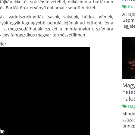
tájképekkel és sok légifelvétellel, miközben a háttérben
Kül
r és Bartók örök érvényű dallamai csendülnek fel.
A Haj
ák, vaddisznókondák, sasok, sakálok, hódok, gémek,
Gépmú
ólyák egyik legnagyobb populációjának ad otthont, és a
legjel
n is megcsodálhatják ezeket a mindannyiunk számára
– egy fantasztikus magyar természetfilmen.
iler
Magy
heté
halo
Ha
Minden
száza
ünnep