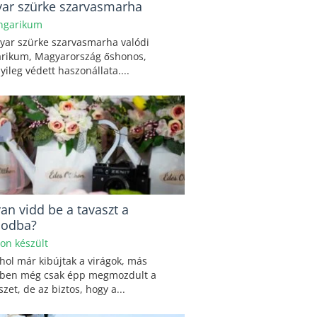
ar szürke szarvasmarha
ngarikum
yar szürke szarvasmarha valódi
rikum, Magyarország őshonos,
yileg védett haszonállata....
an vidd be a tavaszt a
sodba?
hon készült
hol már kibújtak a virágok, más
kben még csak épp megmozdult a
zet, de az biztos, hogy a...