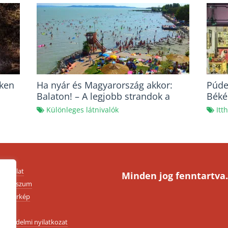
éken
Ha nyár és Magyarország akkor:
Púde
Balaton! – A legjobb strandok a
Béké
„Magyar Tenger” körül
Különleges látnivalók
Itt
apcsolat
Minden jog fenntartva.
mpresszum
ldaltérkép
SZF
datvédelmi nyilatkozat