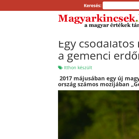
Keresés:
Egy csodálatos
a gemenci erdő
Itthon készült
2017 májusában egy új magy
ország számos mozijában „Ge