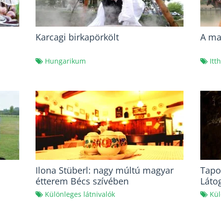
Karcagi birkapörkölt
A ma
Hungarikum
Itt
Ilona Stüberl: nagy múltú magyar
Tapo
étterem Bécs szívében
Láto
Különleges látnivalók
Kül