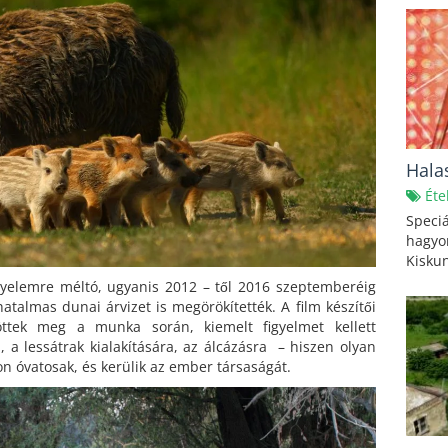
Hala
Éte
Speciá
hagyo
Kiskun
yelemre méltó, ugyanis 2012 – től 2016 szeptemberéig
hatalmas dunai árvizet is megörökítették. A film készítői
döttek meg a munka során, kiemelt figyelmet kellett
a, a lessátrak kialakítására, az álcázásra – hiszen olyan
on óvatosak, és kerülik az ember társaságát.