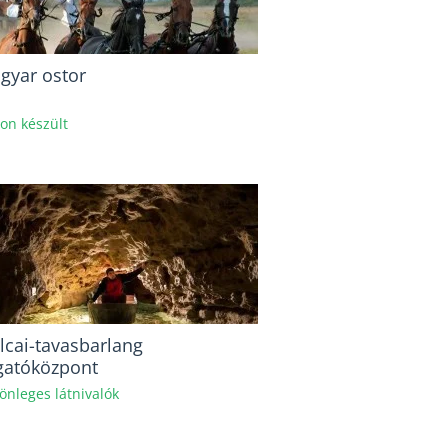
gyar ostor
hon készült
lcai-tavasbarlang
gatóközpont
önleges látnivalók