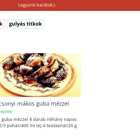
Legyünk barátok:)
k
gulyás titkok
csonyi mákos guba mézzel
eptek
 guba mézzel 8 darab néhány napos
1 2/3 pohár/400 ml tej 4 teáskanál/20 g
.