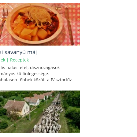
si savanyú máj
lek
|
Receptek
lis halasi étel, disznóvágások
mányos különlegessége.
halason többek között a Pásztortűz...