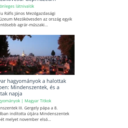
önleges látnivalók
du Ráfis János Mezőgazdasági
zeum Mezőkövesden az ország egyik
entősebb agrár-műszaki...
ar hagyományok a halottak
ben: Mindenszentek, és a
ttak napja
gyományok
|
Magyar Titkok
szentek III. Gergely pápa a 8.
dban indította útjára Mindenszentek
ét melyet november első...