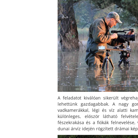
A feladatot kiválóan sikerült végreha
lehettünk gazdagabbak. A nagy gond
vadkamerákkal, légi és víz alatti ka
különleges, először látható felvét
fészekrakása és a fiókák felnevelése
dunai árvíz idején rögzített drámai kép