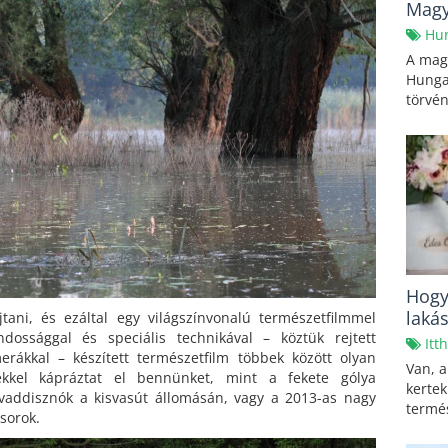
Magy
Hu
A mag
Hunga
törvén
Hogy
laká
jtani, és ezáltal egy világszínvonalú természetfilmmel
ossággal és speciális technikával – köztük rejtett
Itt
merákkal – készített természetfilm többek között olyan
Van, a
elekkel kápráztat el bennünket, mint a fekete gólya
kerte
, vaddisznók a kisvasút állomásán, vagy a 2013-as nagy
termés
sorok.